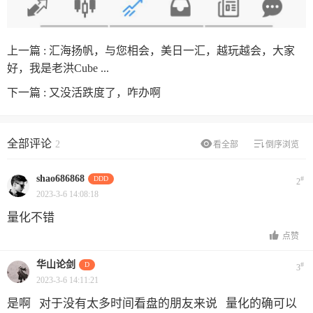
上一篇 :
汇海扬帆，与您相会，美日一汇，越玩越会，大家
好，我是老洪Cube ...
下一篇 :
又没活跌度了，咋办啊
全部评论
2
看全部
倒序浏览
shao686868
DDD
#
2
2023-3-6 14:08:18
量化不错
点赞
华山论剑
D
#
3
2023-3-6 14:11:21
是啊 对于没有太多时间看盘的朋友来说 量化的确可以