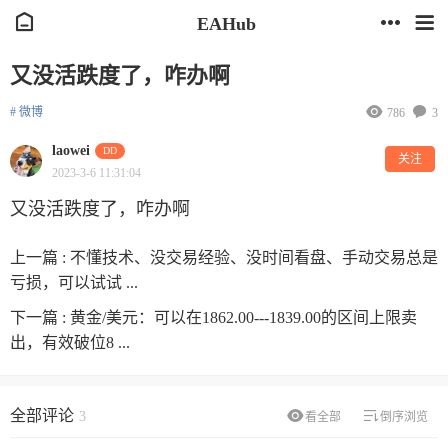
EAHub
又没活跌度了，咋办啊
# 微博
786
3
laowei
DD
关注
2023-3-6 11:31:04
又没活跌度了，咋办啊
上一篇 :
不懂技术、没交易经验、没时间看盘、手动交易总是
亏损，可以试试 ...
下一篇 :
黄金/美元：可以在1862.00---1839.00的区间上限卖
出，有效破位8 ...
全部评论
3
看全部
倒序浏览