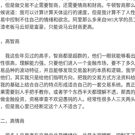
可，但是做交易不止需要智商，还需要情商和财商。牛顿智商那
时候说道：我可以计算计算天体运行的速度，但是我计算不了人
交易中控制不住自己的情绪和欲念。阿里那么多来自985大学的
学渣老板马云却是富豪，只能说马云财商更高。
一，高智商
我这些年见过的高手，智商都是超群的，他们一眼就能够看出
悟性很高，理解能力强，只要他们进入一个金融市场，要不了多
交易品种的波动特征，并且能够发现交易盈利的本质和逻辑，我
教他们，其实我只是给他们指明方向，把我的交易方式方法资料
在我的基础上结合自己的特点形成适合自己的一套交易系统。真
如果需要别人手把手教你，或者学个东西半天都理解不透，那真
别做金融投资，资格审查不欢迎愚钝的人。经常性很多人三天两
答，但是我心里已经断定这个人不适合了。
二，高情商