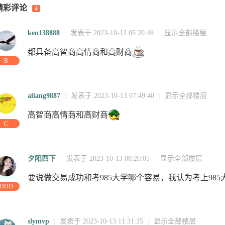
精彩评论
4
10-15
10-13
13
13
10-13
10-13
10-13
1
ken138888
|
发表于 2023-10-13 05:20:48
|
显示全部楼层
都具备高智商高情商和高财商
B
aliang9887
|
发表于 2023-10-13 07:49:40
|
显示全部楼层
高智商高情商和高财商
C
夕阳西下
|
发表于 2023-10-13 08:20:05
|
显示全部楼层
要说做交易成功和考985大学哪个容易，我认为考上985
:29:53
16:13:20
18:34:31
14:07:20
11:31:35
08:36:37
08:20:06
07:50:05
0
DDD
slymvp
|
发表于 2023-10-13 11:31:35
|
显示全部楼层