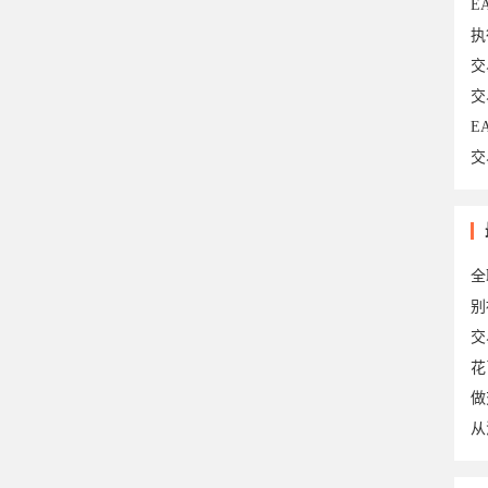
E
执
交
交
E
交
20
全
别
交
花
做
从