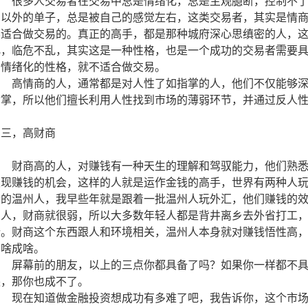
很多人交易者在交易中总是情绪化，总是主观臆断，控制不了
划以外的单子，总是被自己的感觉左右，这类交易者，其实是情
不适合做交易的。真正的高手，都是那种城府深心思缜密的人，
化，临危不乱，其实这是一种性格，也是一个成功的交易者需要
动情绪化的性格，就不适合做交易。
高情商的人，通常都是对人性了如指掌的人，他们不仅能够深
指掌，所以他们擅长利用人性找到市场的薄弱环节，并通过反人
三，高财商
财商高的人，对赚钱有一种天生的理解和驾驭能力，他们熟悉
发现赚钱的机会，这样的人就是运作金钱的高手，世界有两种人
个的温州人，我早些年就是跟着一批温州人玩外汇，他们赚钱的
州人，财商就很弱，所以大多数年轻人都是背井离乡去外省打工
行。财商这个东西跟人和环境相关，温州人本身就对赚钱悟性高
干啥成啥。
屏幕前的朋友，以上的三点你都具备了吗？如果你一样都不具
缺，那你也成不了。
现在知道做金融投资想成功有多难了吧，我告诉你，这个市场