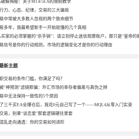
A破解揭秘：关于MT4/5EA的限制教学
行力、心态、纪律，交易的三大骗局
易中常被大多数人忽视的两个致命细节
易多年，我最希望新手一开始就懂的几个真相
A买家的必须掌握的“杀手锏”：请立刻停止迷信观摩账户，那只是“皇帝的
易信号是你的行动规则，市场的逻辑变化才是你的行动理由
23-10-
于2023-
于2023-
2023-10-
2023-10-
于2023-
于2023-
ei于2023-
7
最新主题
职交易的条件门槛，你满足了吗？
被“神预测”滤镜欺骗：外汇市场的幸存者偏差与真伪之辨
易中无法保持一致性的5个原因
了三千买EA全爆仓后，我花0元自己写了一个——MQL4从零入门实录
交易，别拿“谈恋爱”那套逻辑硬往里套
混乱走向通透：你的交易如何进阶