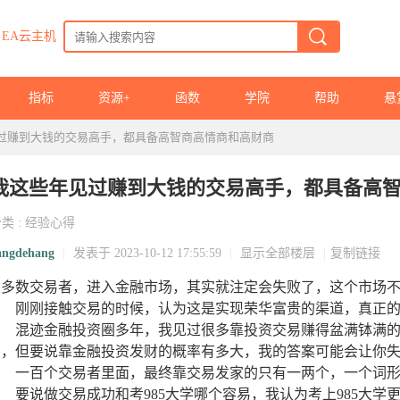
EA云主机
指标
资源+
函数
学院
帮助
悬
过赚到大钱的交易高手，都具备高智商高情商和高财商
我这些年见过赚到大钱的交易高手，都具备高
分类
:
经验心得
angdehang
|
发表于 2023-10-12 17:55:59
|
显示全部楼层
|
复制链接
大多数交易者，进入金融市场，其实就注定会失败了，这个市场
刚刚接触交易的时候，认为这是实现荣华富贵的渠道，真正的
混迹金融投资圈多年，我见过很多靠投资交易赚得盆满钵满的
货，但要说靠金融投资发财的概率有多大，我的答案可能会让你
一百个交易者里面，最终靠交易发家的只有一两个，一个词形
要说做交易成功和考985大学哪个容易，我认为考上985大学