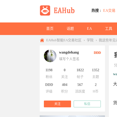
热搜 :
EA交易
首页
话题
EA
工具
›
›
EAHub智能EA交易社区
学院
我这些年见
wangdehang
DDD
填写个人签名
1198
0
1822
1352
w
粉丝
关注
帖子
主题
DDD
404
567
2
评级
积分
活跃度
H币
关注
私信