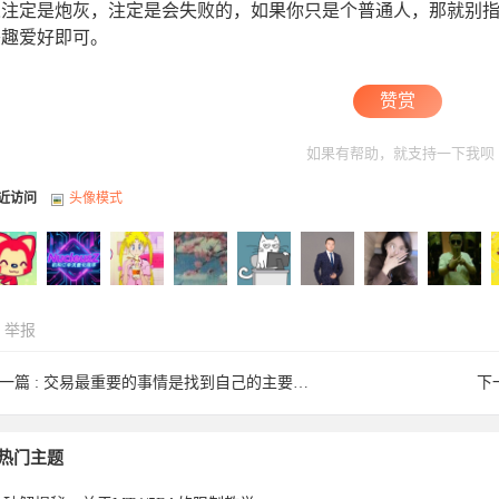
人注定是炮灰，注定是会失败的，如果你只是个普通人，那就别
兴趣爱好即可。
赞赏
如果有帮助，就支持一下我呗
近访问
头像模式
举报
一篇 :
交易最重要的事情是找到自己的主要逻辑！
下
rali于
Nucleusz
随波逐流
op6767于
slymvp于
漆天量化
夕阳西下
westwuw
a
热门主题