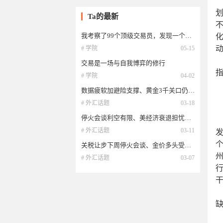
Ta的最新
我考察了99个顶级交易员，发现一个现象，他们的自控力都很强
# 学院
05-15
交易是一场与自我博弈的修行
# 学院
04-02
数据疲软加避险支撑、黄金3千关口仍有上行
# 外汇话题
03-18
停火会谈利空有限、美经济衰退担忧加剧支撑金价前景
# 外汇话题
03-11
关税让步下周停火会谈、金价多头受限维持震荡
# 外汇话题
03-07