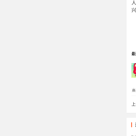
最
上
nu