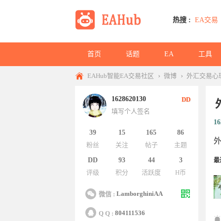
热搜 :
EA交易
首页
话题
EA
工具
›
›
EAHub智能EA交易社区
微博
外汇交易心
1628620130
DD
填写个人签名
16
39
15
165
86
粉丝
关注
帖子
主题
DD
93
44
3
最
评级
积分
活跃度
H币
LamborghiniAA
微信 :
804111536
Q Q :