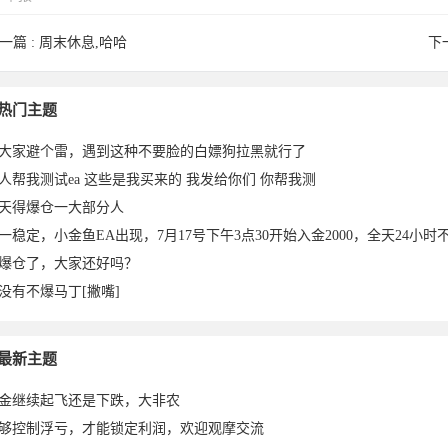
一篇 :
周末休息,哈哈
下
头8500
热门主题
大家避个雷，遇到这种不要脸的白嫖狗拉黑就行了
人帮我测试ea 这些是我买来的 我发给你们 你帮我测
天得爆仓一大部分人
一稳定，小金鱼EA出现，7月17号下午3点30开始入金2000，全天24小时不
爆仓了，大家还好吗？
没有不爆马丁[撇嘴]
023-
最新主题
金继续起飞还是下跌，大非农
够控制浮亏，才能锁定利润，欢迎观摩交流