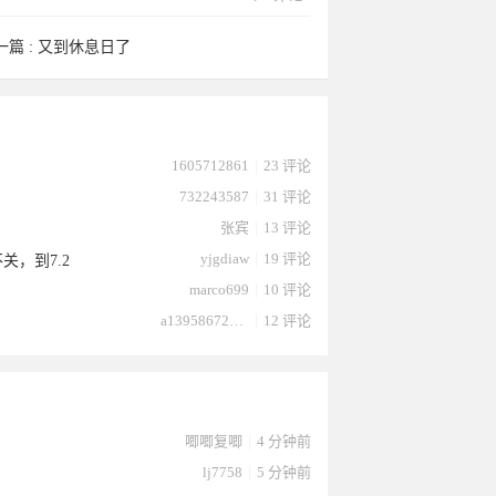
一篇 :
又到休息日了
1605712861
|
23 评论
732243587
|
31 评论
张宾
|
13 评论
yjgdiaw
|
19 评论
关，到7.2
marco699
|
10 评论
a13958672232
|
12 评论
唧唧复唧
|
4 分钟前
lj7758
|
5 分钟前