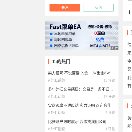
关注
私信
上
木
给
来
今
Ta的热门
又
实力证明 不说废话 入金1.1W出金8W刀 半年以上 还有更大的观摩账户 欢迎合作分成
我
# 外汇话题
13 评论
有
多年外汇交易感悟：交易是一条不归之路
# 外汇话题
17 评论
实盘观摩不讲废话 实力证明 欢迎合作
于2
# 外汇话题
3 评论
黄
比赛账户限时展示 合作找我们公司
能
# 外汇话题
1 评论