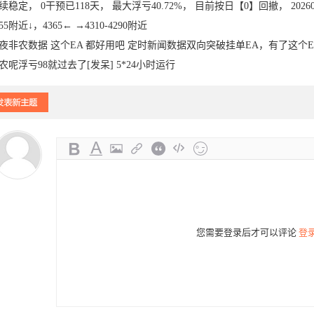
续稳定， 0干预已118天， 最大浮亏40.72%， 目前按日【0】回撤， 20260
355附近↓，4365← →4310-4290附近
夜非农数据 这个EA 都好用吧 定时新闻数据双向突破挂单EA，有了这个
农呢浮亏98就过去了[发呆] 5*24小时运行
您需要登录后才可以评论
登