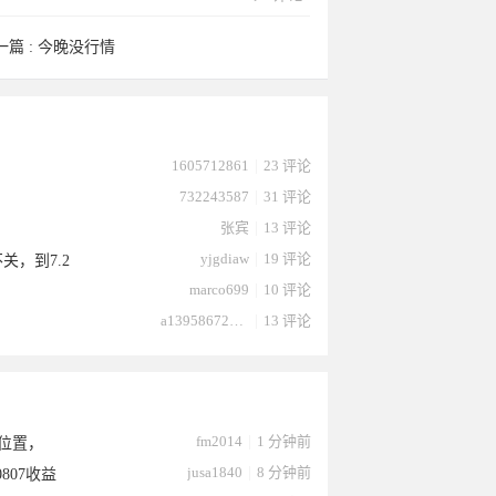
一篇 :
今晚没行情
1605712861
|
23 评论
732243587
|
31 评论
张宾
|
13 评论
yjgdiaw
|
19 评论
关，到7.2
marco699
|
10 评论
a13958672232
|
13 评论
fm2014
|
1 分钟前
元位置，
jusa1840
|
8 分钟前
807收益