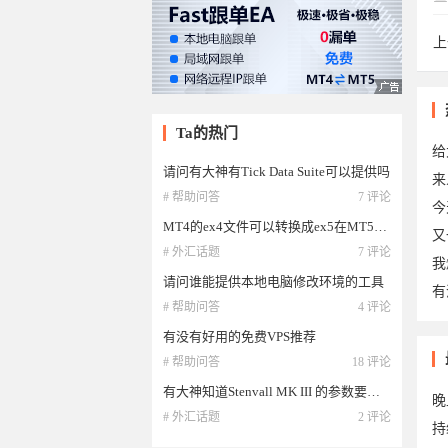
上
dl
Ta的热门
给
请问有大神有Tick Data Suite可以提供吗
来
# 帮助问答
7 评论
今
MT4的ex4文件可以转换成ex5在MT5里执行吗
又
# 外汇话题
7 评论
我
请问谁能提供本地电脑修改环境的工具
有
# 帮助问答
4 评论
有没有好用的免费VPS推荐
20
# 帮助问答
18 评论
有大神知道Stenvall MK III 的参数要如何设置吗
晚
# 外汇话题
2 评论
持