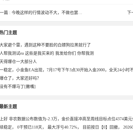
一篇 :
今晚这样的行情波动不大，不做也罢。早点睡
下
wl45于
热门主题
大家避个雷，遇到这种不要脸的白嫖狗拉黑就行了
人帮我测试ea 这些是我买来的 我发给你们 你帮我测
天得爆仓一大部分人
一稳定，小金鱼EA出现，7月17号下午3点30开始入金2000，全天24小时不
爆仓了，大家还好吗？
没有不爆马丁[撇嘴]
23-06-
最新主题
上好 非农数据公布数值为-2.3万，金价直接冲高至周线目标点位4374美
续稳定， 0干预已118天， 最大浮亏40.72%， 目前按日【0】回撤， 20260