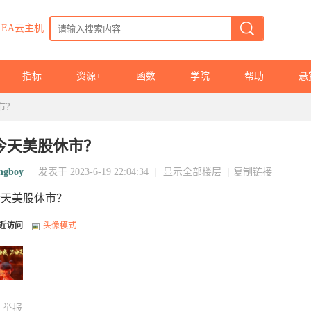
EA云主机
指标
资源+
函数
学院
帮助
悬
市？
今天美股休市？
ngboy
|
发表于 2023-6-19 22:04:34
|
显示全部楼层
|
复制链接
今天美股休市？
近访问
头像模式
举报