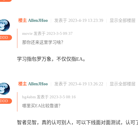
:43:51
访问
访问
访问
访问
访问
访问
16:04:12
1
楼主
AllenJHoo
|
发表于 2023-4-19 13:23:39
|
显示全部楼层
movie 发表于 2023-3-5 09:37
DDD
那你还来这里学习啥？
学习指包罗万象，不仅仅指EA。
访问
访问
楼主
AllenJHoo
|
发表于 2023-4-19 13:26:22
|
显示全部楼层
bg4abm 发表于 2023-3-5 08:16
问
访问
DDD
哪里买EA比较靠谱？
智者见智，真的认可别人，可以下线面对面测试，认可