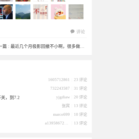
评论
ingheng
rickey080
sdechoche
byqcom于
wzsf110
一篇 :
最近几个月极影回撤不小啊，很多做极影的都不做了，想咨询一下大 ...
4508300
naowei于
18281614
triple3于
hqin212
1605712861
|
23 评论
732243587
|
31 评论
yjgdiaw
|
20 评论
关，到7.2
张宾
|
13 评论
marco699
|
10 评论
a13958672232
|
13 评论
2023-
8于2023-
n于2023-
2023-10-
于2023-