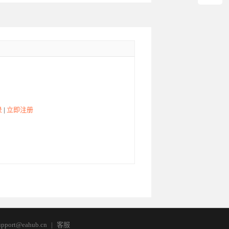
录
|
立即注册
pport@eahub.cn
|
客服