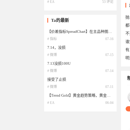
# EA
53 评论
44
抛
Ta的最新
都
【价差指标SpreadChart】在主品种图里添加其他品种走势图
不
# 指标
07-16
谁
7.14，没损
有
# 微博
07-15
明
7.13没损100U
# 微博
07-14
24
接受了止损
# 微博
07-11
20
【Trend Gold】黄金趋势策略，黄金趋势对冲策略，基于三重验证：趋势识别、趋势强度评估和价格过滤
# EA
06-04