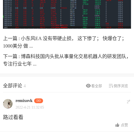
上一篇 :
小东风EA 没有带硬止损， 这下惨了； 快爆仓了；
1000美分 做 ...
下一篇 :
博森科技国内头批从事量化交易机器人的研发团队，
专注行业七年 ...
全部评论
4
看全部
倒序浏览
remixovk
DD
#
2
2022-4-21 11:32:05
路过看看
点赞