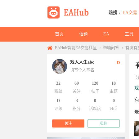
热搜 :
EA交易
首页
话题
EA
工具
›
›
EAHub智能EA交易社区
帮助问答
有没有
戏入人生abc
D
填写个人签名
22
69
120
18
戏
粉丝
关注
帖子
主题
有
D
3
0
0
评级
积分
活跃度
H币
最
关注
私信