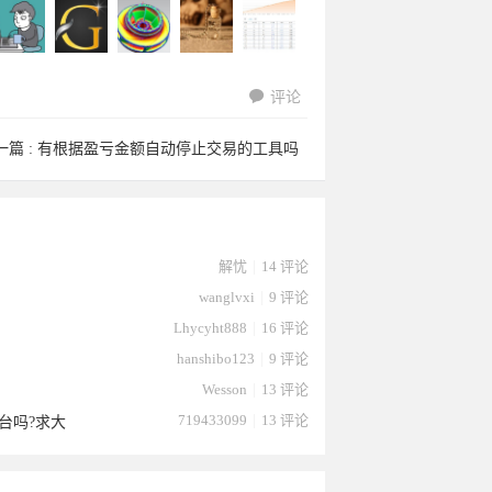
评论
拔刀斋于
yk0709于
roli1235
zhxch89
kibe254于
一篇 :
有根据盈亏金额自动停止交易的工具吗
猎狐于
yimu77于
路明于
yyds1889
lilihuan于
解忧
|
14 评论
wanglvxi
|
9 评论
Lhycyht888
|
16 评论
hanshibo123
|
9 评论
Wesson
|
13 评论
719433099
|
13 评论
台吗?求大
026-04-
2026-04-
于2026-
于2026-
2026-03-