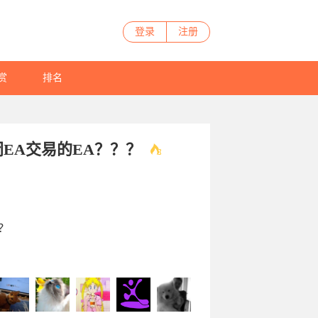
登录
注册
赏
排名
EA交易的EA？？？
？