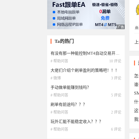
18
Ta的热门
上
ass
有没有那一种能控制MT4自动交易开关或者关闭EA交易的EA？？？
# 帮助问答
10 评论
大佬们介绍个刷单盈利的策略吧！！！
怎
# 微博
3 评论
谁
手动做单能赚到钱吗？
S
# 帮助问答
5 评论
什
刷单有前途吗？？？
这
# 帮助问答
2 评论
我
玩外汇能不能稳定收入？？？
18
# 帮助问答
6 评论