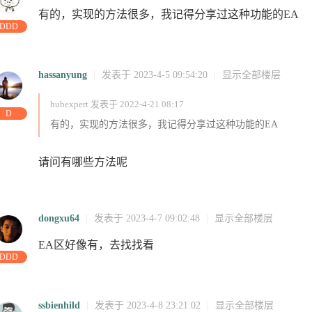
有的，实现的方法很多，我记得分享过这种功能的EA
DDD
23:35:24
03:47:18
07:59:13
23
11:55:08
13:53:06
15:51:43
1
hassanyung
|
发表于 2023-4-5 09:54:20
|
显示全部楼层
hubexpert 发表于 2022-4-21 08:17
:38:08
05:39:33
23:44:06
28
15:57:28
14:06:16
12:15:05
23:39:50
1
D
有的，实现的方法很多，我记得分享过这种功能的EA
请问有哪些方法呢
dongxu64
|
发表于 2023-4-7 09:02:48
|
显示全部楼层
EA区好像有，去找找看
DDD
:23:30
访问
访问
访问
09:57:10
访问
访问
访问
ssbienhild
|
发表于 2023-4-8 23:21:02
|
显示全部楼层