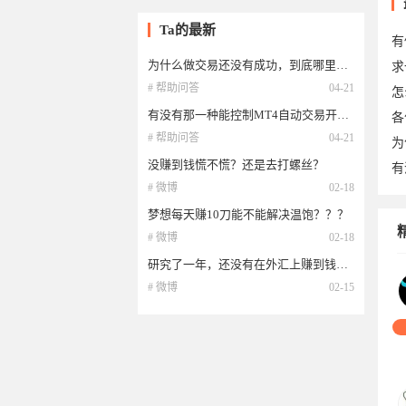
于2
Ta的最新
有
为什么做交易还没有成功，到底哪里出错了？
求
# 帮助问答
04-21
怎
有没有那一种能控制MT4自动交易开关或者关闭EA交易的EA？？？
各
# 帮助问答
04-21
为
没赚到钱慌不慌？还是去打螺丝？
有
# 微博
02-18
梦想每天赚10刀能不能解决温饱？？？
20
# 微博
02-18
研究了一年，还没有在外汇上赚到钱？怎么办？
03
# 微博
02-15