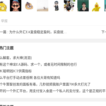
举报
738180
多多6682
tomi86于
ljhe于
15935724
q8087870
ashour于
robert于
一篇 :
为什么外汇EA复盘稳定盈利，实盘就亏？
下
inidal
alter于
guannanle
18078556
NGY186
najialuo于
tanxiong
hanyuelin
热门主题
么解套，求大神[流泪]
有这个神龙EA源码、求一个，或者无时间限制的也行
MC聪明钱ICT供需指标
么平台打手动点差低啊 各位大哥有知道吗
个牛策智创发的面板有毒，几秒就把我账户里面700多大打光了
开的一个外汇平台，用支付宝入金是一个私人的支付宝，这个是正规的平
7于
于2026-
2026-06-
2026-05-
86于
5于2026-
2026-05-
2026-04-
2