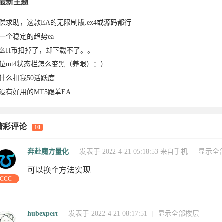
026-
2026-03-
于2026-
488于
0于2026-
2026-01-
于2026-
于2026-
2
最新主题
偿求助，这款EA的无限制版.ex4或源码都行
一个稳定的趋势ea
么H币扣掉了，却下载不了。。
位mt4状态栏怎么变黑（养眼）：）
什么扣我50活跃度
没有好用的MT5跟单EA
26-07-
06-29
14
29
2026-05-
05-17
11
25
0
精彩评论
10
-07
02
02-13
2026-01-
01-28
28
01-28
01-19
1
奔赴魔方量化
|
发表于 2022-4-21 05:18:53
来自手机
|
显示全
可以换个方法实现
CCC
hubexpert
|
发表于 2022-4-21 08:17:51
|
显示全部楼层