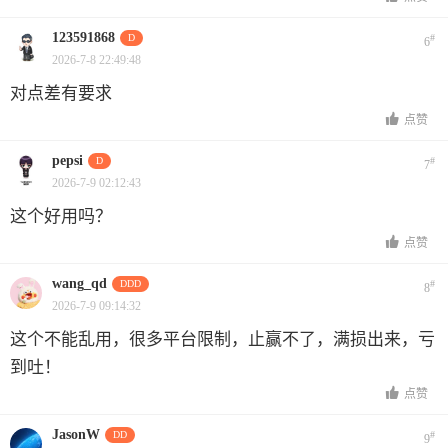
123591868
D
#
6
2026-7-8 22:49:48
对点差有要求
点赞
pepsi
D
#
7
2026-7-9 02:12:43
这个好用吗？
点赞
wang_qd
DDD
#
8
2026-7-9 09:14:32
这个不能乱用，很多平台限制，止赢不了，满损出来，亏
到吐！
点赞
JasonW
DD
#
9