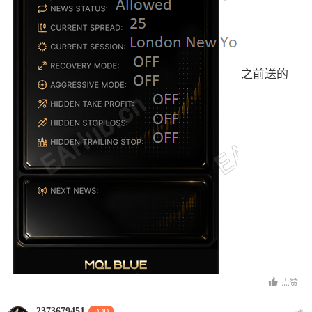
之前送的
点赞
2373679451
DDD
#