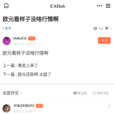
EAHub
欧元看样子没啥行情啊
# 微博
868
1
thekof32
CC
关注
2021-3-1 14:35:22
欧元看样子没啥行情啊
上一篇 :
黄金上来了
下一篇 :
欧元还跌啊 太猛了
全部评论
1
看全部
倒序浏览
JOKEEBOSS
DD
#
2
2021-3-1 16:40:57