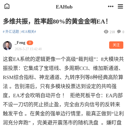
EAHub
多维共振，胜率超80%的黄金金哨EA！
# 外汇话题
|
#EA相关#
218
0
_Feng
D
关注
2026-5-27 15:42:48
这套EA系统的逻辑更像一个高级“裁判组”：8大模块共
振投票：它集成了宝塔线、多周期CCI、维加斯通道、
RSM综合指标、神龙通道、九转序列等8种经典高阶算
法 。告别滞后，只有多模块投票达到设定的共鸣强
度，EA才会吹哨自动开仓 ！ 拒绝死板平仓：EA内部
不设一刀切的死止损止盈，完全由方向信号的反转来
触发平仓 。在黄金的强单边行情里，能真正做到“让利
润充分奔跑” ，完美避开震荡市的随机洗盘 。嫌盯盘