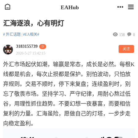
EAHub
汇海逐浪，心有明灯
# 外汇话题
|
#EA相关#
158
0
3183155739
D
关注
2026-5-27 15:42:15
外汇市场起伏如潮，输赢是常态，成长是必然。每根K
线都是机会，每次止损都是保护。别怕波动，只怕放
弃规则。交易不顺时，停下来复盘；连续盈利时，别
忘了敬畏市场。坚持学习、严守纪律，用耐心熬过低
谷，用理性抓住趋势。不要幻想一夜暴富，而要相信
复利的力量。汇海虽险，愿做自己的灯塔，一步步走
向稳定盈利。