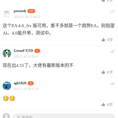
点赞
potatoh
DD
#
17
2024-12-26 22:46:21
这个EA 4.0_fix 版可用，差不多就是一个趋势EA，别指望
AI。4.0能开单，测试中。
点赞
GreatFXTD
C
#
18
2025-1-16 20:16:07
现在出4.55了，大佬有最新版本的不
点赞
sgh1026
D
#
19
2025-1-16 20:21:56
点赞
写评论...