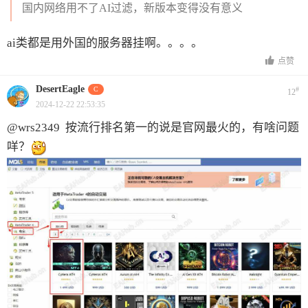
国内网络用不了AI过滤，新版本变得没有意义
ai类都是用外国的服务器挂啊。。。。
点赞
DesertEagle
C
#
12
2024-12-22 22:53:35
@wrs2349
按流行排名第一的说是官网最火的，有啥问题
咩？