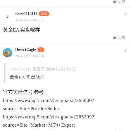
点赞
www1110111
DDD
#
3
2024-12-22 18:32:11
黄金EA 实盘啥样
点赞
DesertEagle
C
#
4
2024-12-22 18:42:45
www1110111 发表于 2024-12-22 18:32
黄金EA 实盘啥样
官方实盘信号 参考
https://www.mql5.com/zh/signals/2265940?
source=Site+Profile+Seller
https://www.mql5.com/zh/signals/2265299?
source=Site+Market+MT4+Expert