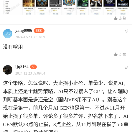
点赞
yang0906
DDD
#
13
2024-12-23 08:18:09
没有啥用
点赞
ljq8162
C
#
14
2024-12-23 09:09:04
这个策略，怎么说呢，大止损小止盈，单量少，说是AI，
本质上还是个趋势策略，AI只不过接入了GPT，让AI辅助
判断基本面是多还是空（国内VPS用不了AI）。别看这个
现在是第一，前几个月AI GEN也是第一，不过从11月开
始止损了很多单，评论多了很多差评，排名就下来了，AI
GEN默认23点的止损，8点止盈，从11月到现在损了5-6单