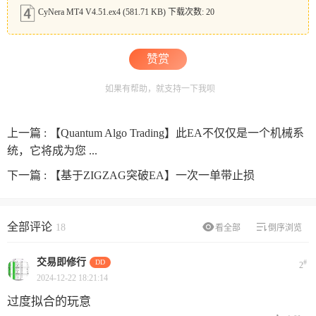
CyNera MT4 V4.51.ex4
(581.71 KB) 下载次数: 20
赞赏
如果有帮助，就支持一下我呗
上一篇 :
【Quantum Algo Trading】此EA不仅仅是一个机械系
统，它将成为您 ...
下一篇 :
【基于ZIGZAG突破EA】一次一单带止损
全部评论
18
看全部
倒序浏览
交易即修行
DD
#
2
2024-12-22 18:21:14
过度拟合的玩意