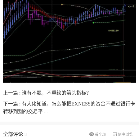
上一篇 :
谁有不飘，不重绘的箭头指标？
下一篇 :
有大佬知道，怎么能把EXNESS的资金不通过银行卡
转移到别的交易平 ...
全部评论
8
看全部
倒序浏览