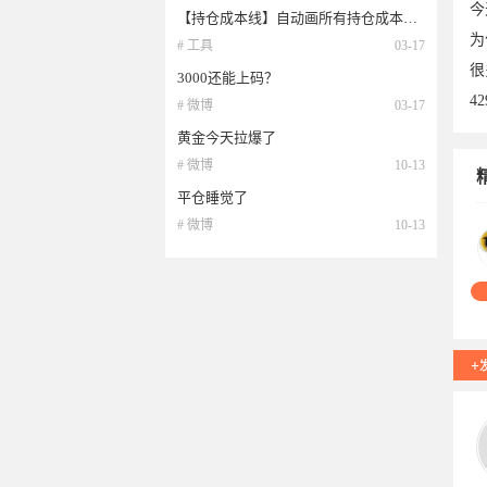
今
【持仓成本线】自动画所有持仓成本线，标出价格
为
# 工具
03-17
很
3000还能上码？
4
# 微博
03-17
黄金今天拉爆了
# 微博
10-13
平仓睡觉了
# 微博
10-13
17