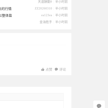
天道酬勤9
|
半小时前
ZZ20260310
|
半小时前
点的行情
ea123ea
|
半小时前
以整体盈
金油胜手
|
半小时前
点赞
评论