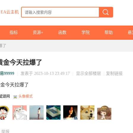
EA云主机
指标
资源+
函数
学院
帮助
悬
爆了
黄金今天拉爆了
易99999
|
发表于 2023-10-13 23:49:17
|
显示全部楼层
|
复制链接
黄金今天拉爆了
近访问
头像模式
举报