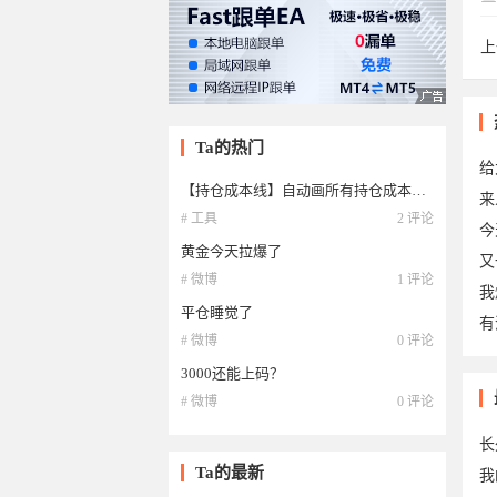
上
fx
Ta的热门
给
【持仓成本线】自动画所有持仓成本线，标出价格
来
# 工具
2 评论
今
黄金今天拉爆了
又
# 微博
1 评论
我
平仓睡觉了
有
# 微博
0 评论
3000还能上码？
20
# 微博
0 评论
长
Ta的最新
我