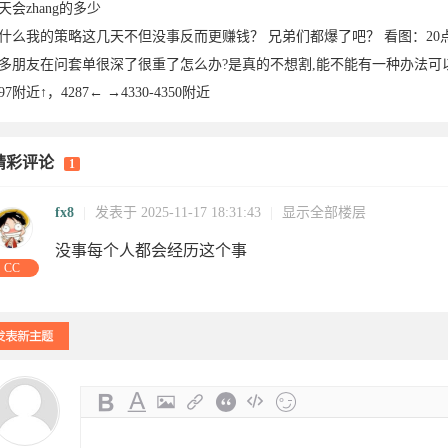
天会zhang的多少
什么我的策略这几天不但没事反而更赚钱？ 兄弟们都爆了吧？ 看图：20
多朋友在问套单很深了很重了怎么办?是真的不想割,能不能有一种办法可
297附近↑，4287← →4330-4350附近
精彩评论
1
10-20
2025-09-
2025-08-
05-31
03-07
25
fx8
|
发表于 2025-11-17 18:31:43
|
显示全部楼层
没事每个人都会经历这个事
CC