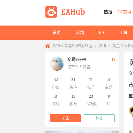
热搜 :
EA交易
首页
话题
EA
工具
›
›
EAHub智能EA交易社区
微博
黄金今天拉
交易99999
D
填写个人签名
交
32
21
11
4
粉丝
关注
帖子
主题
D
13
23
0
最
评级
积分
活跃度
H币
关注
私信