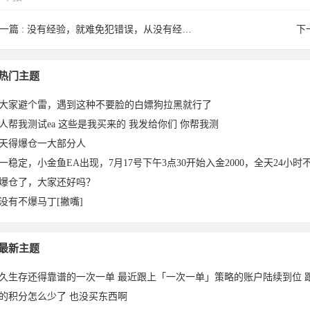
一篇 :
没有经验，就难免犯错误，从没有经验到有经验，需要一个过程！ ...
下
8于
ZHX819
zhubajie8
daerwush
lishihua26
kg86wjs
xxq123于
热门主题
大家避个雷，遇到这种不要脸的白嫖狗拉黑就行了
人帮我测试ea 这些是我买来的 我发给你们 你帮我测
天得爆仓一大部分人
一稳定，小金鱼EA出现，7月17号下午3点30开始入金2000，全天24小时不
爆仓了，大家还好吗？
没有不爆马丁[撇嘴]
25-11-
于2025-
_8于
enn于
2于2025-
于2025-
2024-06-
最新主题
久生存还得靠谱的一次一单 最近跟上「一次一单」策略的账户陆续到位 
的积分怎么少了 也没买东西啊