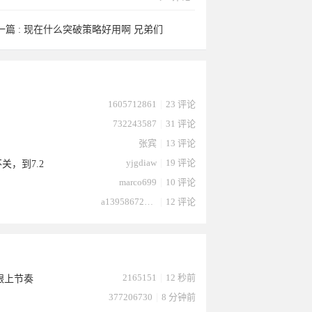
一篇 :
现在什么突破策略好用啊 兄弟们
1605712861
|
23 评论
732243587
|
31 评论
张宾
|
13 评论
yjgdiaw
|
19 评论
关，到7.2
marco699
|
10 评论
a13958672232
|
12 评论
2165151
|
12 秒前
跟上节奏
377206730
|
8 分钟前