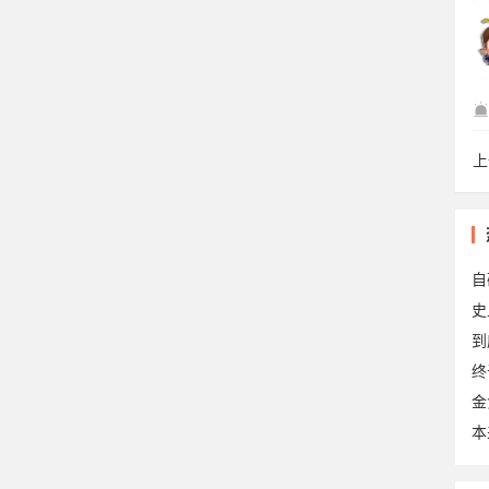
齐
上
nic
自
到
终
金
本
88