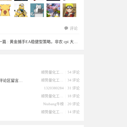
评论
天道酬勤
lam666于
孙晨鸣于
博亿量化
古树枯藤
一篇 :
黄金捕手EA稳健型策略，非农 cpi 大数据行情都正常运行 ...
8778705
15379691
tourists于
xinhua123
77314869
顺势量化工作室
|
54 评论
顺势量化工作室
|
34 评论
史上最强马丁对冲EA金麒麟最新第5版本，可抗黄金1500点，不相信朋友的评论区留言解答，韭菜的自我感悟
1320380284
|
31 评论
顺势量化工作室
|
18 评论
Niubang牛榜
|
20 评论
顺势量化工作室
|
14 评论
于2023-
2023-10-
2023-10-
EA于
于2023-