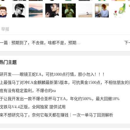
举报
天大圣
wanyouxi
yinlz2002
伟新于
pengjhl于
wangjunji
hiduck500
xiaojia194
一篇 :
预期到了，不去做，啥都不是，预期到了，去做了，皆有可能 ...
下
liquan
L2424799
chengzhe1
minggege
westwuw
hhcc9988
ghjkn于
KKKK于
1
热门主题
研开发——眼镜王蛇EA，可抗1000点行情，胆小勿入！！！
底有没有稳定盈利，不爆仓的ea
于让我开发出一款不爆仓圣杯马丁EA，年化约500%，最大回撤18%
戈铁马V4.4正版，全网独家 提供试用
来不想研究马丁，奈何它每天都在赚钱｜一次一单马丁回测解析
8于
21于
于2023-
2023-10-
2023-10-
e于2023-
0于2023-
3于2023-
9