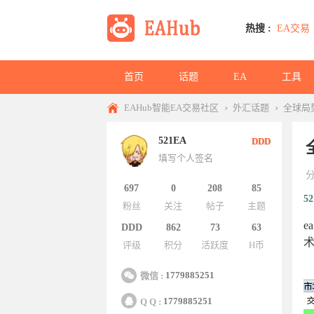
热搜 :
EA交易
首页
话题
EA
工具
›
›
EAHub智能EA交易社区
外汇话题
全球局
521EA
DDD
填写个人签名
697
0
208
85
5
粉丝
关注
帖子
主题
DDD
862
73
63
评级
积分
活跃度
H币
1779885251
微信 :
1779885251
Q Q :