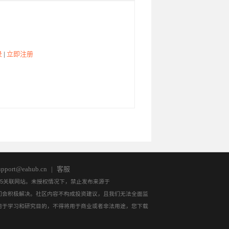
1:09:38
01:04:53
访问
访问
访问
录
|
立即注册
访问
访问
访问
pport@eahub.cn
|
客服
QL5关联网站。未授权情况下，禁止发布来源于
，我们会积极解决。社区内容不构成投资建议，且我们无法全面监
用于学习和研究目的，不得将用于商业或者非法用途，您下载