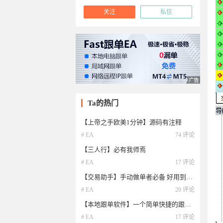
关注
私信
Ta的热门
【上帝之手欧美1分钟】源码有注释
# EA
74 评论
【三人行】必有我师焉
# EA
17 评论
【交易助手】手动做单者必备 好用到批爆
# EA
20 评论
【本地跟单软件】一个简单快捷的跟单软件
# EA
17 评论