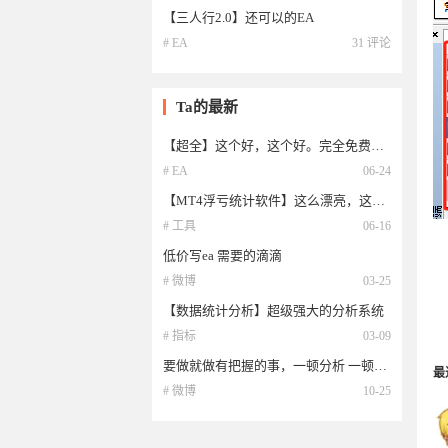
【三人行2.0】还可以的EA
# EA
31 评论
Ta的最新
【超全】这个好，这个好。完全免费就是好
# EA
06-24
【MT4浮亏统计软件】这么漂亮，这么强大的统计分析软件竟然免费！！！！
# 工具
06-16
低价写ea 需要的滴滴
# 微博
03-25
【数据统计分析】超级强大的分析系统
# 指标
03-09
要做就做有把握的事，一顿分析 一顿技术。顶不住市场的随时变化！
最
# 微博
10-25