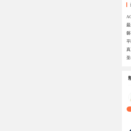
于2
A
最
磐
平
真
圣
20
10