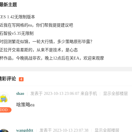
023-
于2023-
2于2023-
于2023-
ei于2023-
于2023-
2023-10-
2023-10-
最新主题
CES 1.42无限制版本
近我在写网格的ea，你们帮我提提建议吧
石智投v5.35无限制
时回测繁花似锦，一轮大行情，多少策略原形毕露？
正拉开交易差距的，从来不是技术，是心态
杯作品，今晚挑战非农，晚上12点后在关EA，欢迎来观摩
24-03-
2023-11-
10-16
15
15
10-15
10-15
10-15
1
精彩评论
4
-14
10-14
10-14
10-14
10-14
10-14
14
14
2
shao
|
发表于 2023-10-13 23:06:07
来自手机
|
显示全部楼层
啥策略ea
DDD
wangddtt
|
发表于 2023-10-13 23:07:38
|
显示全部楼层