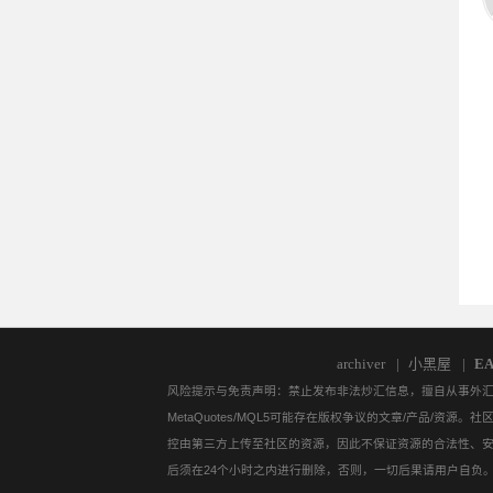
访
访
archiver
|
小黑屋
|
E
风险提示与免责声明：禁止发布非法炒汇信息，擅自从事外汇保证
MetaQuotes/MQL5可能存在版权争议的文章/产品
控由第三方上传至社区的资源，因此不保证资源的合法性、
后须在24个小时之内进行删除，否则，一切后果请用户自负