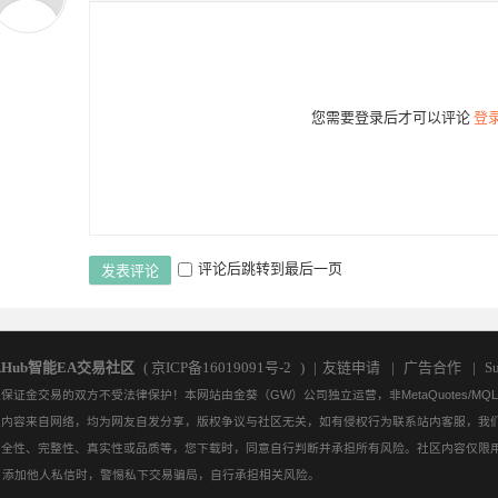
问
访问
访问
访问
访问
访问
访问
访问
0
您需要登录后才可以评论
登
评论后跳转到最后一页
发表评论
问
访问
AHub智能EA交易社区
(
京ICP备16019091号-2
)
|
友链申请
|
广告合作
|
Su
金交易的双方不受法律保护！本网站由金葵（GW）公司独立运营，非MetaQuotes/M
/资源。社区内容来自网络，均为网友自发分享，版权争议与社区无关，如有侵权行为联系站内客服
安全性、完整性、真实性或品质等，您下载时，同意自行判断并承担所有风险。社区内容仅限
。添加他人私信时，警惕私下交易骗局，自行承担相关风险。