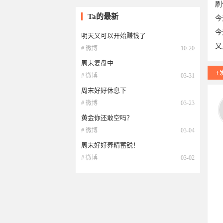
刷
Ta的最新
今
今
明天又可以开始赚钱了
又
# 微博
10-20
周末复盘中
# 微博
03-31
周末好好休息下
# 微博
03-23
10
黄金你还敢空吗？
# 微博
03-04
周末好好养精蓄锐！
# 微博
03-02