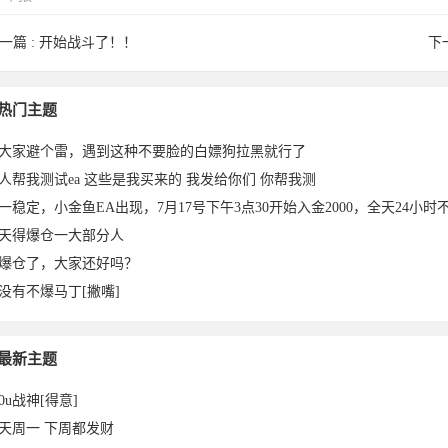
一篇 :
开始战斗了！！
下
626015
热门主题
大家避个雷，遇到这种不要脸的白嫖狗拉黑就行了
人帮我测试ea 这些是我买来的 我发给你们 你帮我测
一稳定，小金鱼EA出现，7月17号下午3点30开始入金2000，全天24小时不
天得爆仓一大部分人
爆仓了，大家还好吗？
没有不爆马丁[撇嘴]
023-
最新主题
00u战神[得意]
天周一 下周都发财