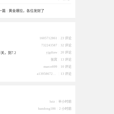
一篇 :
黄金爆拉，各位发财了
1605712861
|
23 评论
732243587
|
32 评论
yjgdiaw
|
20 评论
关，到7.2
张宾
|
13 评论
marco699
|
10 评论
a13958672232
|
13 评论
luiz
|
半小时前
handong186
|
2 小时前