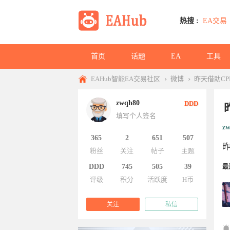
热搜 :
EA交易
首页
话题
EA
工具
›
›
EAHub智能EA交易社区
微博
昨天借助C
zwqh80
DDD
填写个人签名
z
365
2
651
507
昨
粉丝
关注
帖子
主题
DDD
745
505
39
最
评级
积分
活跃度
H币
关注
私信