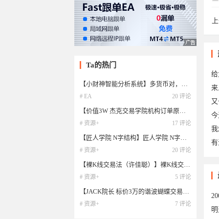
上
35
Ta的热门
给
【小财神智能分析系统】多货币对，多周期趋势分析研判系统，都在一个图表中实现
来
# EA
20 评论
又
【价值3W 杰克交易学院机构订单原理视频和教材】杰克交易学院机构订单原理视频和教材
今
# 资源+
17 评论
我
【匠人学院 N字结构】匠人学院 N字结构
有
# 资源+
20 评论
【裸K线交易法（许佳聪）】裸K线交易法（许佳聪）
于2
# 资源+
5 评论
【JACK院长 标价3万的谐波蝴蝶交易】谐波交易资料
2
# 资源+
7 评论
明