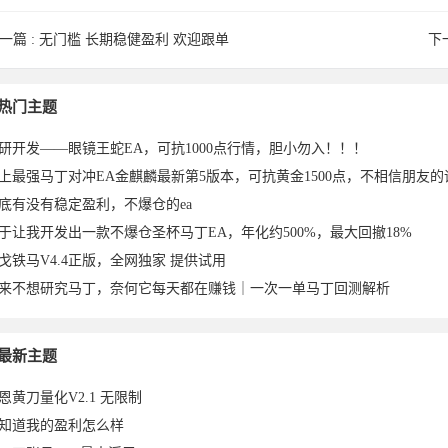
一篇 :
无门槛 长期稳健盈利 欢迎跟单
下
wen于
热门主题
研开发——眼镜王蛇EA，可抗1000点行情，胆小勿入！！！
底有没有稳定盈利，不爆仓的ea
于让我开发出一款不爆仓圣杯马丁EA，年化约500%，最大回撤18%
戈铁马V4.4正版，全网独家 提供试用
来不想研究马丁，奈何它每天都在赚钱｜一次一单马丁回测解析
7于
2023-11-
2023-10-
2023-10-
于2023-
ng于
跟单于
于2023-
于
23-10-
最新主题
恩黄刀量化V2.1 无限制
知道我的盈利怎么样