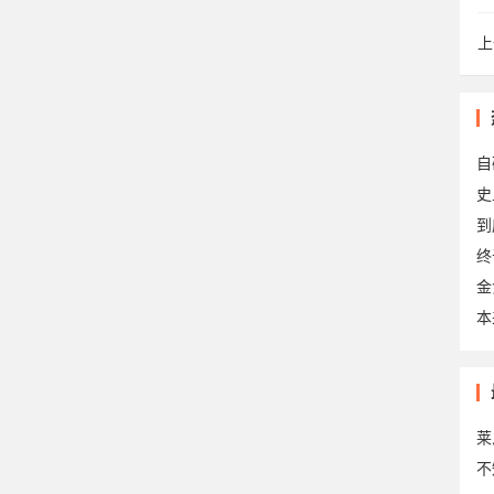
上
qi
自
到
终
金
本
8
20
莱
不