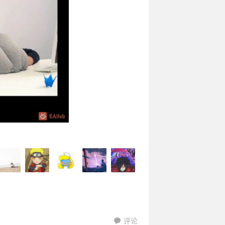
评论
hcc9988
77314869
shao于
35626015
森罗万象