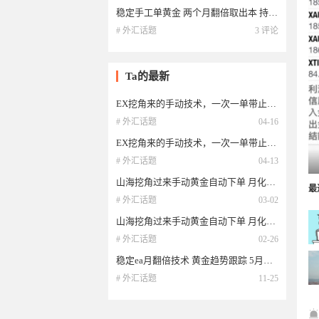
稳定手工单黄金 两个月翻倍取出本 持续盈利赚点钱好过年
# 外汇话题
3 评论
Ta的最新
EX挖角来的手动技术，一次一单带止损止盈 ，顺势交易 3个月实盘
# 外汇话题
04-16
EX挖角来的手动技术，一次一单带止损止盈 ，顺势交易 3个月实盘
# 外汇话题
04-13
山海挖角过来手动黄金自动下单 月化40-70%欢迎询问跟单03/02
最
# 外汇话题
03-02
山海挖角过来手动黄金自动下单 月化40-70%欢迎询问跟单
# 外汇话题
02-26
稳定ea月翻倍技术 黄金趋势跟踪 5月开跑到现在
# 外汇话题
11-25
15