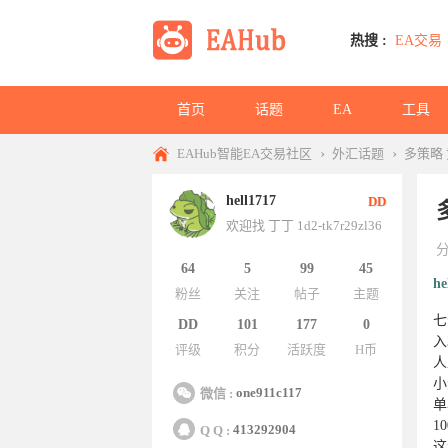
热搜 :
EA交易
首页
话题
EA
工具
›
›
EAHub智能EA交易社区
外汇话题
多策略
hell1717
DD
欢迎找 丁丁 1d2-tk7r29zl36
64
5
99
45
he
粉丝
关注
帖子
主题
七
DD
101
177
0
入
评级
积分
活跃度
H币
人
小
one911c117
微信 :
单
1
413292904
Q Q :
这