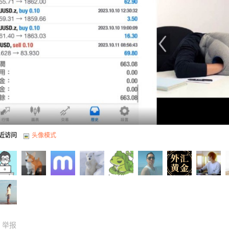
近访问
头像模式
举报
796200
888999于
LLMF于
kan于
hell1717
tianlangxi
EA量化
li123456
h