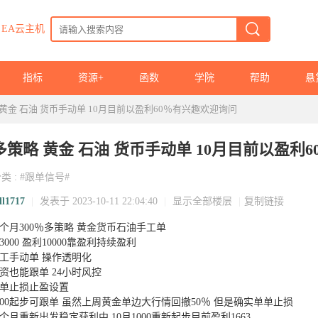
EA云主机
指标
资源+
函数
学院
帮助
悬
 黄金 石油 货币手动单 10月目前以盈利60％有兴趣欢迎询问
多策略 黄金 石油 货币手动单 10月目前以盈利
分类
:
#跟单信号#
ll1717
|
发表于 2023-10-11 22:04:40
|
显示全部楼层
|
复制链接
个月300％多策略 黄金货币石油手工单
3000 盈利10000靠盈利持续盈利
工手动单 操作透明化
资也能跟单 24小时风控
单止损止盈设置
000起步可跟单 虽然上周黄金单边大行情回撤50％ 但是确实单单止损
个月重新出发稳定获利中 10月1000重新起步目前盈利1663