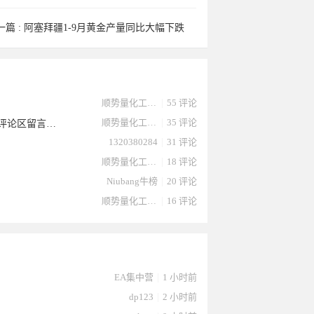
一篇 :
阿塞拜疆1-9月黄金产量同比大幅下跌
顺势量化工作室
|
55 评论
顺势量化工作室
|
35 评论
史上最强马丁对冲EA金麒麟最新第5版本，可抗黄金1500点，不相信朋友的评论区留言解答，韭菜的自我感悟
1320380284
|
31 评论
顺势量化工作室
|
18 评论
Niubang牛榜
|
20 评论
顺势量化工作室
|
16 评论
2023-
2于2023-
2023-10-
于2023-
于2023-
EA集中营
|
1 小时前
dp123
|
2 小时前