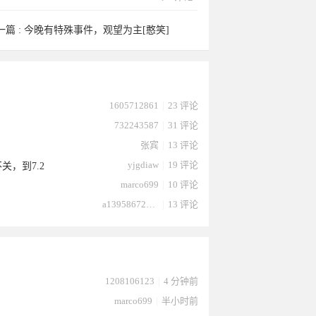
一篇 :
今晚有特殊事件，观望为主[憨笑]
1605712861
|
23 评论
732243587
|
31 评论
张宾
|
13 评论
yjgdiaw
|
19 评论
关，到7.2
marco699
|
10 评论
a13958672232
|
13 评论
1208106123
|
4 分钟前
marco699
|
半小时前