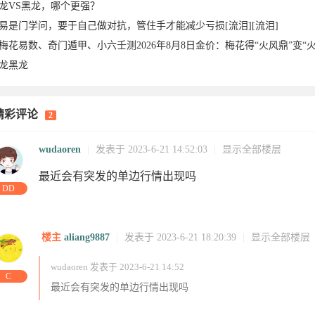
龙VS黑龙，哪个更强？
易是门学问，要于自己做对抗，管住手才能减少亏损[流泪][流泪]
梅花易数、奇门遁甲、小六壬测2026年8月8日金价：梅花得“火风鼎”变“
龙黑龙
精彩评论
2
-22
06-21
wudaoren
|
发表于 2023-6-21 14:52:03
|
显示全部楼层
最近会有突发的单边行情出现吗
DD
楼主
aliang9887
|
发表于 2023-6-21 18:20:39
|
显示全部楼层
wudaoren 发表于 2023-6-21 14:52
C
最近会有突发的单边行情出现吗