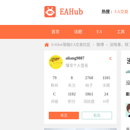
热搜 :
EA交易
首页
话题
EA
工具
›
›
EAHub智能EA交易社区
微博
没啥事，除
aliang9887
C
填写个人签名
al
79
8
2768
1105
粉丝
关注
帖子
主题
C
1102
1861
24
最
评级
积分
活跃度
H币
关注
私信