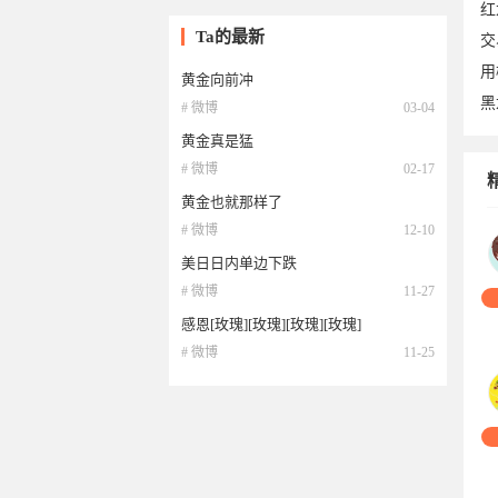
红
Ta的最新
交
用
黄金向前冲
黑
# 微博
03-04
黄金真是猛
# 微博
02-17
黄金也就那样了
# 微博
12-10
06
美日日内单边下跌
# 微博
11-27
感恩[玫瑰][玫瑰][玫瑰][玫瑰]
# 微博
11-25