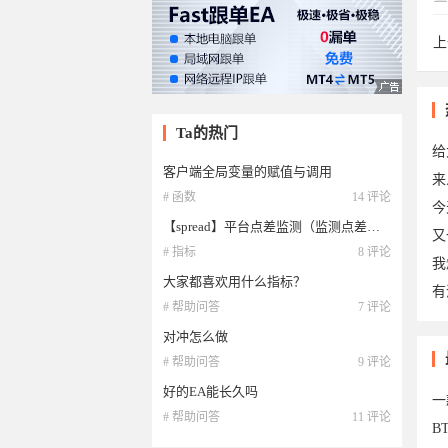
上
wu
Ta的热门
给
客户端全局变量的赋值与调用
来
# 函数
14 评论
今
【spread】平台点差监测（监测点差最大值、最小值、平均值，以及当前库存费）
又
# 指标
8 评论
我
大家都喜欢用什么指标？
有
# 帮助问答
7 评论
对冲怎么做
于2
# 帮助问答
9 评论
好的EA能长久吗
一
# 帮助问答
11 评论
B