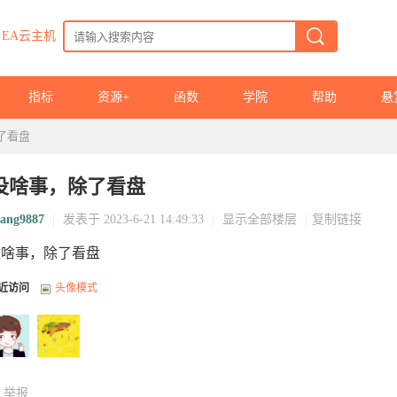
EA云主机
指标
资源+
函数
学院
帮助
悬
了看盘
没啥事，除了看盘
iang9887
|
发表于 2023-6-21 14:49:33
|
显示全部楼层
|
复制链接
没啥事，除了看盘
近访问
头像模式
举报