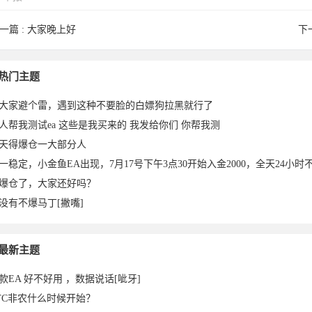
一篇 :
大家晚上好
下
daoren
aliang988
热门主题
大家避个雷，遇到这种不要脸的白嫖狗拉黑就行了
人帮我测试ea 这些是我买来的 我发给你们 你帮我测
天得爆仓一大部分人
一稳定，小金鱼EA出现，7月17号下午3点30开始入金2000，全天24小时不
爆仓了，大家还好吗？
没有不爆马丁[撇嘴]
023-
7于2023-
最新主题
款EA 好不好用 ，数据说话[呲牙]
TC非农什么时候开始？