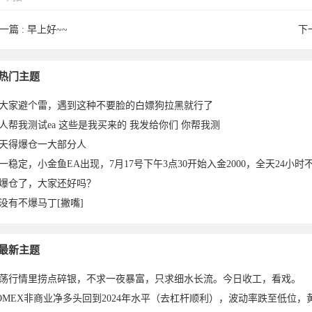
一篇 :
早上好~~
下
limama
b2009x于
MeiGe于
热门主题
大家避个雷，遇到这种不要脸的白嫖狗拉黑就行了
人帮我测试ea 这些是我买来的 我发给你们 你帮我测
天得爆仓一大部分人
一稳定，小金鱼EA出现，7月17号下午3点30开始入金2000，全天24小时不
爆仓了，大家还好吗？
没有不爆马丁[撇嘴]
2024-
2023-06-
2023-06-
最新主题
荡行情里捞点碎银，不求一夜暴富，只求细水长流。今日收工，看戏。
OMEX非商业净多头回到2024年水平（去杠杆顺利），波动率跌至低位，