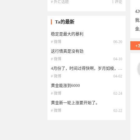
# 外汇话题
1 评论
4
我
Ta的最新
金
稳定是最大的暴利
# 微博
06-20
这行情真是没有劲
# 微博
04-10
01
4月份了，时间过得快啊，岁月如梭，光阴似箭。
# 微博
04-02
黄金能涨到6000
# 微博
02-24
黄金新一轮上涨要开始了。
# 微博
02-22