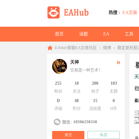
热搜 :
EA交易
首页
话题
EA
工具
›
›
EAHub智能EA交易社区
微博
稳定复利投
天神
D
交易是一种艺术！
天
255
10
208
103
粉丝
关注
帖子
主题
D
48
15
0
最
评级
积分
活跃度
H币
18506258338
微信 :
关注
私信