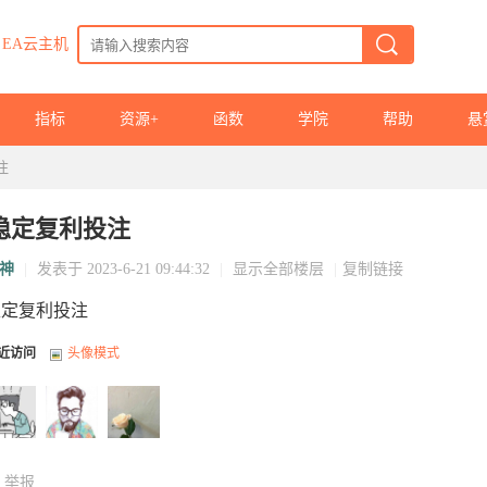
EA云主机
指标
资源+
函数
学院
帮助
悬
注
稳定复利投注
神
|
发表于 2023-6-21 09:44:32
|
显示全部楼层
|
复制链接
稳定复利投注
近访问
头像模式
举报