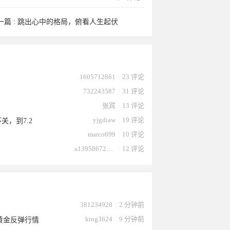
一篇 :
跳出心中的格局，俯看人生起伏
1605712861
|
23 评论
732243587
|
31 评论
张宾
|
13 评论
yjgdiaw
|
19 评论
关，到7.2
marco699
|
10 评论
a13958672232
|
12 评论
381234928
|
2 分钟前
king3624
|
9 分钟前
黄金反弹行情