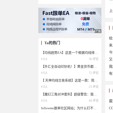
上
ma
给
Ta的热门
来
今
【均线趋势EA】这是一个根据均线排列做单的系统，月盈利50%左右！
# EA
56 评论
又
【外汇全自动印钞机！】黄金货币都能交易，风险对冲，顺势加仓，多空马丁网格，风险可控安全稳定。
我
# EA
72 评论
有
【 天神均线交易系统】这是一款：简单功能强大的EA
# EA
23 评论
0于
【魔幻三角对冲套利】超级警告：我告诉你一个秘密……！”外汇交易，对冲套利，稳定盈利，交易系统，学习交流
# EA
44 评论
震
followme跟单社区网站；为什么打不开，有谁知道的吗？
C