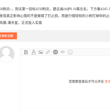
260附近↓，到达第一目标4250附近，建议减chi护L10美左右，下方看4245-
发现真正影响心情的不是做错了打止损，而是行情轻轻的小刺打掉你的止
凤凰-满天星，正式投入实盘
-31
21
21
您需要登录后才可以评论
登