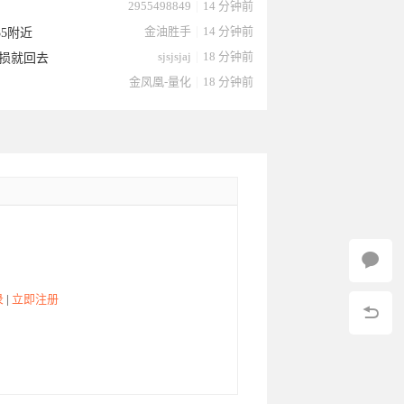
2955498849
|
14 分钟前
金油胜手
|
14 分钟前
35附近
sjsjsjaj
|
18 分钟前
损就回去
金凤凰-量化
|
18 分钟前
录
|
立即注册