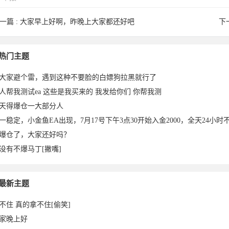
一篇 :
大家早上好啊，昨晚上大家都还好吧
下
狂书生
tbh1314
热门主题
大家避个雷，遇到这种不要脸的白嫖狗拉黑就行了
人帮我测试ea 这些是我买来的 我发给你们 你帮我测
天得爆仓一大部分人
一稳定，小金鱼EA出现，7月17号下午3点30开始入金2000，全天24小时不
爆仓了，大家还好吗？
没有不爆马丁[撇嘴]
023-
于2023-
最新主题
不住 真的拿不住[偷笑]
家晚上好