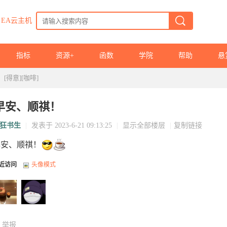
EA云主机
指标
资源+
函数
学院
帮助
悬
[得意][咖啡]
早安、顺祺！
狂书生
|
发表于 2023-6-21 09:13:25
|
显示全部楼层
|
复制链接
早安、顺祺！
近访问
头像模式
举报