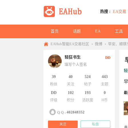
热搜 :
EA交易
首页
话题
EA
工具
›
›
EAHub智能EA交易社区
微博
早安、顺祺！
轻狂书生
DD
填写个人签名
轻
39
40
524
443
粉丝
关注
帖子
主题
DD
102
193
0
最
评级
积分
活跃度
H币
402848352
Q Q :
关注
私信