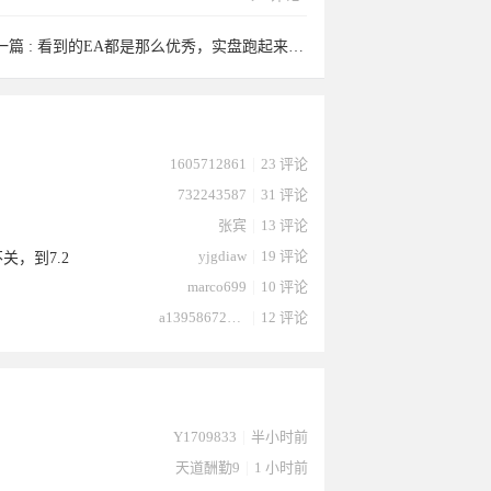
一篇 :
看到的EA都是那么优秀，实盘跑起来就是一言难尽。[呲牙] ...
1605712861
|
23 评论
732243587
|
31 评论
张宾
|
13 评论
yjgdiaw
|
19 评论
关，到7.2
marco699
|
10 评论
a13958672232
|
12 评论
Y1709833
|
半小时前
天道酬勤9
|
1 小时前