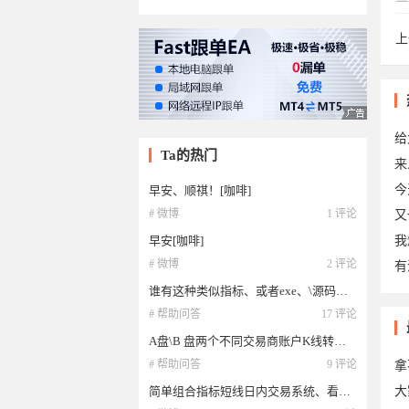
上
轻
给
Ta的热门
来
今
早安、顺祺！[咖啡]
# 微博
1 评论
又
早安[咖啡]
我
# 微博
2 评论
有
谁有这种类似指标、或者exe、\源码也行、[咖啡]
# 帮助问答
17 评论
于2
A盘\B 盘两个不同交易商账户K线转换不同什么概念
# 帮助问答
9 评论
拿
简单组合指标短线日内交易系统、看看如何~[咖啡]
大