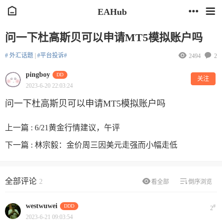
EAHub
问一下杜高斯贝可以申请MT5模拟账户吗
# 外汇话题
|
#平台投诉#
2494
2
pingboy
DD
关注
2023-6-20 22:03:24
问一下杜高斯贝可以申请MT5模拟账户吗
上一篇 :
6/21黄金行情建议，午评
下一篇 :
林宗毅：金价周三因美元走强而小幅走低
全部评论
2
看全部
倒序浏览
westwuwei
DDD
#
2
2023-6-21 09:03:54