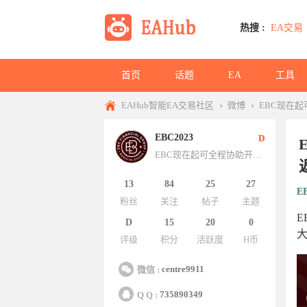
热搜 :
EA交易
首页
话题
EA
工具
›
›
EAHub智能EA交易社区
微博
EBC现在起
EBC2023
D
EBC现在起可全程协助开设英国FCA流动性清算帐户，ECN账户欧美低至0点，现在活动ECN账户入金200即可激活，6
13
84
25
27
E
粉丝
关注
帖子
主题
E
D
15
20
0
评级
积分
活跃度
H币
centre9911
微信 :
735890349
Q Q :