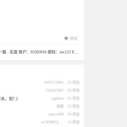
评论
一篇 :
实盘 账户：65503916 密码：zxc123 ECMarkets-Live01
1605712861
|
23 评论
732243587
|
33 评论
yjgdiaw
|
21 评论
关，到7.2
张宾
|
13 评论
marco699
|
10 评论
a13958672232
|
13 评论