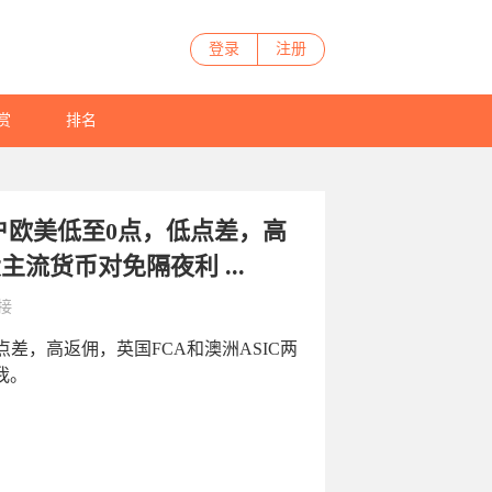
登录
注册
赏
排名
账户欧美低至0点，低点差，高
主流货币对免隔夜利 ...
接
点差，高返佣，英国FCA和澳洲ASIC两
我。