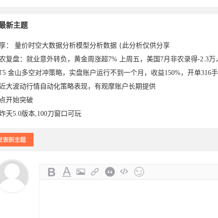
026-
2023-06-
2023-06-
2023-06-
于2023-
最新主题
享： 量价时空大数据分析模型分析数据 {此分析仅供分享
农复盘：就业意外转负，黄金周涨超7% 上周五，美国7月非农录得-2.3
T5 金山多空对冲策略，实盘账户运行不到一个月，收益150%，开单316
近大波动行情自动化策略表现，有观摩账户长期提供
点开始突破
炸天5.0版本,100刀窗口可玩
-26
20
20
20
06-20