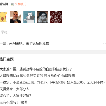
近访问
头像模式
举报
一篇 :
来吧来吧，来个疯狂的涨幅
下
pha003
movie于
tourists于
欧啦啦于
EBC2023
热门主题
大家避个雷，遇到这种不要脸的白嫖狗拉黑就行了
人帮我测试ea 这些是我买来的 我发给你们 你帮我测
一稳定，小金鱼EA出现，7月17号下午3点30开始入金2000，全天24小时不
天得爆仓一大部分人
爆仓了，大家还好吗？
没有不爆马丁[撇嘴]