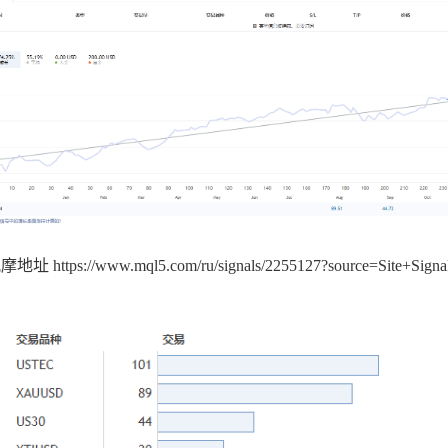
摩地址 https://www.mql5.com/ru/signals/2255127?source=Site+Sign