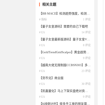
相关主题
【BB MACD】检测趋势强度，检测趋势的变动点位，
# 指标
1 评论
【量子女皇源码】需要的自己下载吧
# EA
14 评论
【量子女皇最新版源码】量子女皇V4.3最新版MT5源码它来了
# EA
8 评论
【GoldTrendGridScalper】黄金趋势+过滤+剥头皮+网格+微马丁综合策略
# EA
9 评论
【越南大佬无限制版CCBSN303】多重参数可调，马丁、趋势、单结
# EA
23 评论
【货币兑】商业版
# EA
30 评论
【凯嘉量化】马上下架实盘绝对良心巨作不收币一单一结
# EA
9 评论
【K线倒计时】很多手工单的朋友需要这个