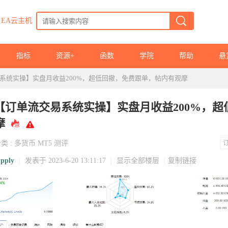
EA云主机
指标
资源+
函数
学院
帮助
悬
系统实操】实盘月收益200%，超低回撤，免费跟单，帖内有观摩
【订单流交易系统实操】实盘月收益200%，
摩
分类
:
多货币
MT5
测评
pply
|
发表于 2023-6-20 13:11:17
|
显示全部楼层
|
复制链接