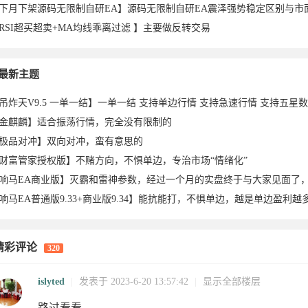
RSI超买超卖+MA均线乖离过滤 】主要做反转交易
0于
2026-08-
于2026-
111于
97于
2026-07-
82于
于2026-
026-
o于2026-
2026-07-
2026-07-
于2026-
2026-07-
78于
2026-07-
2
最新主题
金麒麟】适合振荡行情，完全没有限制的
极品对冲】双向对冲，蛮有意思的
财富管家授权版】不赌方向，不惧单边，专治市场“情绪化”
26-08-
01
07-30
2026-07-
2026-07-
28
2026-07-
07-27
2
精彩评论
320
-24
07-24
23
23
07-23
23
2026-07-
21
2
islyted
|
发表于 2023-6-20 13:57:42
|
显示全部楼层
路过看看