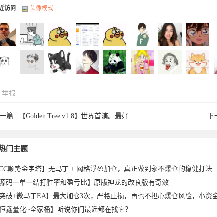
近访问
头像模式
举报
813713
志还还于
xcvfghhgf
zhang202
13698665
liuduan于
q8725309
BoomPa
1
一篇 :
【Golden Tree v1.8】世界首演。最好的黄金黄牛
下
ng1989
huangjinta
可爱多于
wsczj于
zhchp199
bao123于
fa182371
rwwr于
k
热门主题
CC顺势金字塔】无马丁 + 网格浮盈加仓，真正做到永不爆仓的稳健打法
源码一单一结打胜率和盈亏比】原版神龙的改良版有奇效
恒鑫量化~全家桶】听说你们最近都在找它？