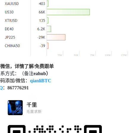
加微信，详情了解/免费跟单
联系方式：（备注
eahub
）
码添加/微信：
qianliBTC
Q
：
867776291