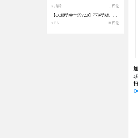
# 指标
1 评论
【CC顺势金字塔V2.0】不逆势摊、不马丁翻倍；浮盈后再加 2.0版本更新信号系统
# EA
18 评论
扫
Q