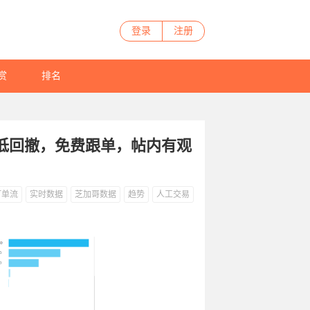
登录
注册
赏
排名
超低回撤，免费跟单，帖内有观
订单流
实时数据
芝加哥数据
趋势
人工交易