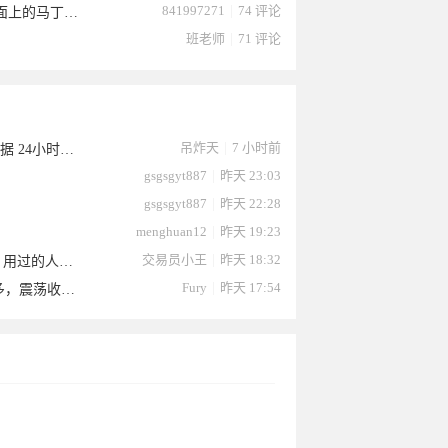
841997271
|
74 评论
【下月下架源码无限制自研EA】源码无限制自研EA震泽强势稳定区别与市面上的马丁带止损不怕爆仓
班老师
|
71 评论
179于
于2026-
2026-07-
2026-07-
2026-07-
026-07-
745于
12于
1于2026-
于2026-
吊炸天
|
7 小时前
【吊炸天V9.5 一单一结】一单一结 支持单边行情 支持急速行情 支持五星数据 24小时挂机
gsgsgyt887
|
昨天 23:03
gsgsgyt887
|
昨天 22:28
menghuan12
|
昨天 19:23
交易员小王
|
昨天 18:32
【响马EA商业版】灭霸和雷神参数，经过一个月的实盘终于与大家见面了，用过的人就知道功能多么强大
Fury
|
昨天 17:54
【响马EA普通版9.33+商业版9.34】能抗能打，不惧单边，越是单边盈利越多，震荡收益略低但是稳定，激进的请绕道
026-07-
07-25
25
24
24
0
2026-07-
2026-07-
07-09
07-08