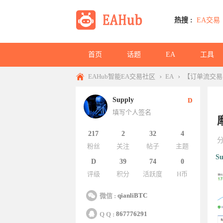
热搜 :
EA交易
首页
话题
EA
工具
›
›
EAHub智能EA交易社区
EA
【订单流交易
Supply
D
填写个人签名
217
2
32
4
粉丝
关注
帖子
主题
Su
D
39
74
0
评级
积分
活跃度
H币
qianliBTC
微信 :
867776291
Q Q :