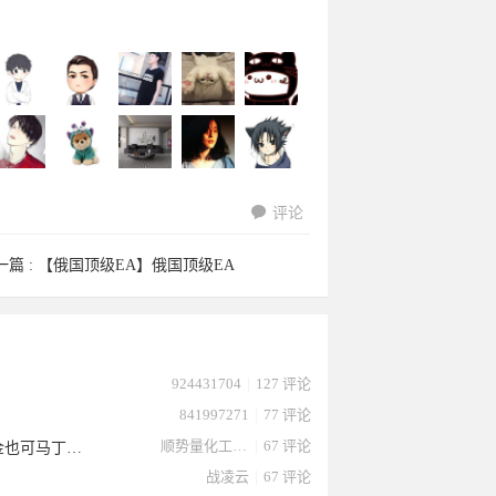
评论
8638875
dream888
waa于
nick22于
532net于
一篇 :
【俄国顶级EA】俄国顶级EA
aslong于
15946901
l7297555
64465371
fyhs1127
924431704
|
127 评论
841997271
|
77 评论
顺势量化工作室
|
67 评论
【突破+微马丁EA】最大加仓3次，严格止损，再也不担心爆仓风险，小资金也可马丁，源码拿去
战凌云
|
67 评论