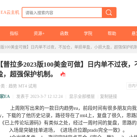
EA云主机
指标
资源+
函数
学院
帮助
悬
23版100美金可做】日内单不过夜，不加仓，单损单盈，小损大盈，超强保护机
【普拉多2023版100美金可做】日内单不过夜
盈，超强保护机制。
分类
:
趋势
MT4
试用
日内
家EA
|
发表于 2023-3-7 12:12:24
|
显示全部楼层
|
复制链接
上周刚写出来的一款日内趋势ea，前段时间有很多朋友向我咨询
py，下载的了他历史记录，路径导在了mt4上，复盘了很久，思
a《已上传论坛源码》有类似之处，经过一周时间的复盘，思路的编
入场是突破挂单进场，《进场点位跟prado完全一致》。