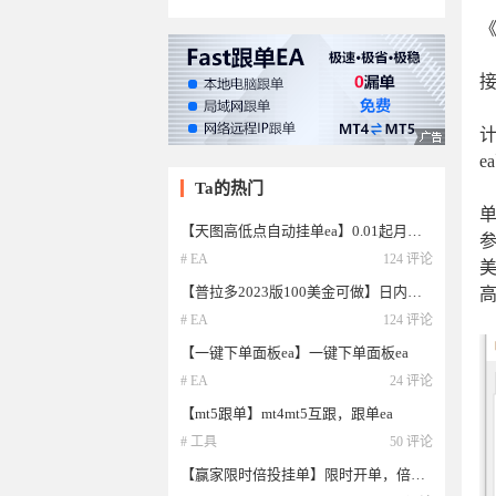
Ta的热门
【天图高低点自动挂单ea】0.01起月化可达百分之8,每天开盘实时挂单，自动仓位管理参数可设置
参
# EA
124 评论
美
【普拉多2023版100美金可做】日内单不过夜，不加仓，单损单盈，小损大盈，超强保护机制。
# EA
124 评论
【一键下单面板ea】一键下单面板ea
# EA
24 评论
【mt5跟单】mt4mt5互跟，跟单ea
# 工具
50 评论
【赢家限时倍投挂单】限时开单，倍投出场，有波幅就有利润，仓位随时可控