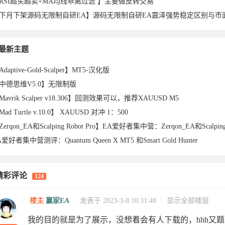
RSI超买超卖+MA均线乖离过滤 】主要做反转交易
略于
于2026-
于2026-
2026-04-
2026-04-
于2026-
4于2026-
2026-04-
2
26-03-
于2026-
于2026-
shu于
于2026-
76于
2026-03-
2026-03-
3
最新主题
daptive-Gold-Scalper】MT5-汉化版
中德思维V5.0】无限制版
Mavrik Scalper v18.306】回测效果可以，推荐XAUUSD M5
ad Turtle v.10.0】 XAUUSD 对冲 1：500
A爱好者集中营测评：Quantum Queen X MT5 和Smart Gold Hunter
26-06-
05-22
05-01
10
10
04-10
04-10
09
0
精彩评论
124
03-18
03-18
2026-03-
03-18
2026-03-
17
16
0
楼主
赢家EA
|
发表于 2023-3-8 10:31:48
|
显示全部楼层
我的目的就是为了展示，没想着会有人下载的，hhh又