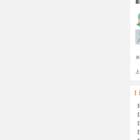
最
巴
上
小
【
【
【