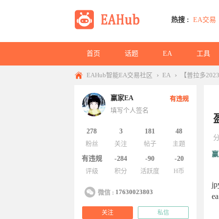
热搜 :
EA交易
首页
话题
EA
工具
›
›
EAHub智能EA交易社区
EA
【普拉多20
赢家EA
有违规
填写个人签名
278
3
181
48
粉丝
关注
帖子
主题
赢
有违规
-284
-90
-20
评级
积分
活跃度
H币
j
17630023803
微信 :
e
关注
私信