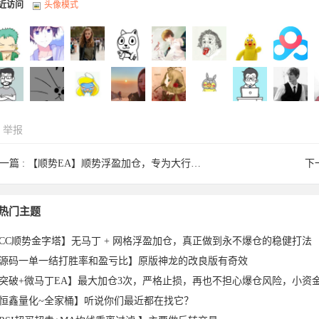
近访问
头像模式
举报
拉巴拉
dark163
叛乱分子
存在于
简单于
巴斯光年
17219243
NaNa于
一篇 :
【顺势EA】顺势浮盈加仓，专为大行情研发，月化30%，回撤小 ...
下
仙女于
qazpl990
wlwlwlw
vt_xiaomi
58790071
dwh1551
Onka于
Guido于
1
热门主题
CC顺势金字塔】无马丁 + 网格浮盈加仓，真正做到永不爆仓的稳健打法
源码一单一结打胜率和盈亏比】原版神龙的改良版有奇效
恒鑫量化~全家桶】听说你们最近都在找它？