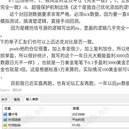
4个出场条件，1、夜间定时定点平仓《完全一致》，2、止损
《完全一致》/4、超强保护机制出场《这个是我自己优化添加的逻
这个对回测数据要求非常严格，必须tick数据，因为要一直
接模拟测试，搞清楚逻辑，直接手动回测。
因为是模仿信号源的逻辑写出的ea，里面的逻辑几乎完全一
计。
ea下的单子汇友们也可以上迈达克对比是否一致。
prado他的仓位很重，加上本金很少，加上复利加仓，所以他
单损单盈，所以很好统计，我写的这个一年日元大概能盈利3000
数跟日元不一样》，也就是一万美金笔笔下0.1手盈利3000美金
金也就是3倍。这是根据标准1万来算的，实际情况100美金就可
高，
目前我已近实盘再跑，也有论坛汇友再跑，一年以后po数据