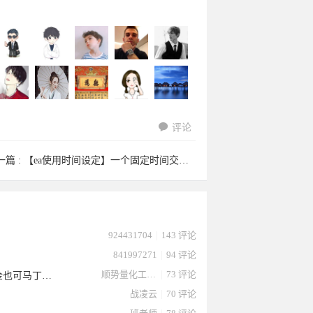
评论
土特产于
物理订单
lingsan于
xiake89于
satan于
一篇 :
【ea使用时间设定】一个固定时间交易的ea
5601075
kaibipome
QYFX于
caiwinnie
bangjago
924431704
|
143 评论
841997271
|
94 评论
顺势量化工作室
|
73 评论
【突破+微马丁EA】最大加仓3次，严格止损，再也不担心爆仓风险，小资金也可马丁，源码拿去
战凌云
|
70 评论