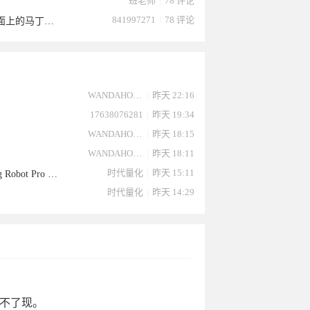
班老师
|
78 评论
841997271
|
78 评论
【下月下架源码无限制自研EA】源码无限制自研EA震泽强势稳定区别与市面上的马丁带止损不怕爆仓
026-04-
于2026-
2026-03-
2026-03-
2026-03-
于2026-
ng于
2026-03-
于2026-
于2026-
WANDAHONG
|
昨天 22:16
17638076281
|
昨天 19:34
WANDAHONG
|
昨天 18:15
WANDAHONG
|
昨天 18:11
时代量化
|
昨天 15:11
【Zerqon_EA和Scalping Robot Pro】EA爱好者集中营：Zerqon_EA和Scalping Robot Pro MT5测评
时代量化
|
昨天 14:29
8
04-07
19
18
18
3-15
2026-03-
07
03-05
03-02
题不了现。