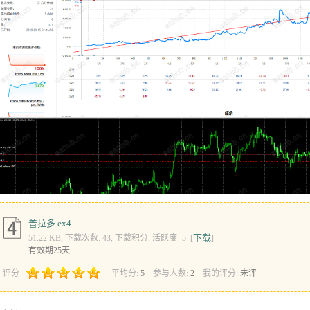
普拉多.ex4
下载
51.22 KB, 下载次数: 43, 下载积分: 活跃度 -5 [
]
有效期25天
评分
平均分:
5
参与人数:
2
我的评分:
未评