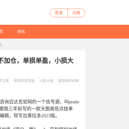
登录
注册
赏
排名
制。
，不加仓，单损单盈，小损大
不过夜
单笔损单笔盈
小损大盈
超强保护机制
迈达克官网的一个信号源，叫prado
路跟我三年前写的一款天图高低点挂单
辑，现写出普拉多2023版。