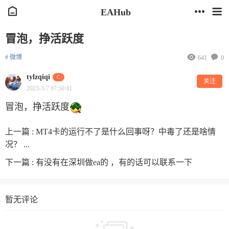
EAHub
冒泡，挣活跃度
# 微博
641
0
tylzqiqi
C
关注
2023-3-7 07:50:41
冒泡，挣活跃度
上一篇 :
MT4卡的运行不了是什么回事呀？中毒了还是啥情
况？ ...
下一篇 :
有没有在深圳做ea的 ，有的话可以联系一下
暂无评论