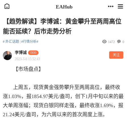
EAHub
【趋势解读】李博诚：黄金攀升至两周高位
能否延续？后市走势分析
# 外汇话题
|
#行情分析#
1472
0
李博诚
DDD
关注
2023-3-6 15:52:43
【市场盘点】
上周五，现货黄金强势攀升至两周高位，最终收
涨1.03%，报1854.97美元/盎司，创下1月中旬以来的最
大单周涨幅；现货白银同样走强，最终收涨1.69%，报
21.24美元/盎司，为六周以来的首次周度上涨。