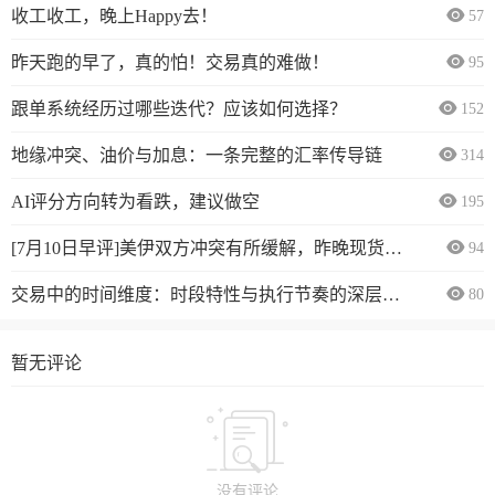
收工收工，晚上Happy去！
57
昨天跑的早了，真的怕！交易真的难做！
95
跟单系统经历过哪些迭代？应该如何选择？
152
地缘冲突、油价与加息：一条完整的汇率传导链
314
AI评分方向转为看跌，建议做空
195
[7月10日早评]美伊双方冲突有所缓解，昨晚现货黄金震荡上行
94
交易中的时间维度：时段特性与执行节奏的深层逻辑
80
暂无评论
没有评论