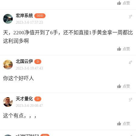
点赞
宏岸系统
DDD
#
3
2023-3-6 17:57:23
天，2200净值开到了6手，还不如直接1手黄金拿一周都比
这利润多啊
点赞
北国云伊
D
#
4
2023-3-6 19:47:43
你这个好吓人
点赞
天才量化
D
#
5
2023-3-6 20:08:47
这个有点，，，
点赞