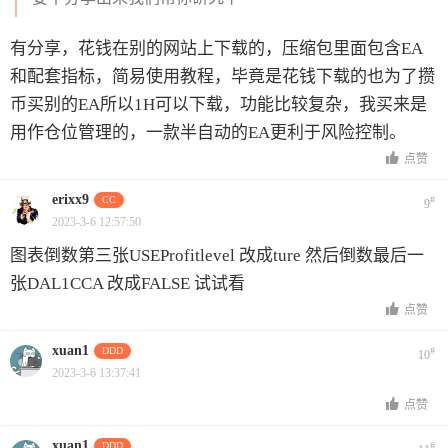
有分享，花钱在别的网站上下载的，压缩包里面包含EA
和配套指标，简易使用教程，毕竟是花钱下载的也为了攒
币买别的EA所以1H可以下载，功能比较复杂，我买来是
用作仓位管理的，一款半自动的EA更利于风险控制。
点赞
erixx9
CC
#
9
2023-3-6 12:57:50
图表倒数第三张USEProfitlevel 改成ture 然后倒数最后一
张DAL1CCA 改成FALSE 试试看
点赞
xuan1
DDD
#
10
2023-3-6 13:37:41
点赞
xuan1
DDD
#