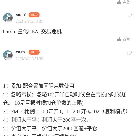
点赞
xuan1
DDD
#
17
2023-3-8 13:44:31
baidu 量化UEA_交易危机
点赞
xuan1
DDD
#
18
2023-3-8 13:51:39
1：累加:配合累加间隔点数使用
2：忽略亏损：忽略10(开半自动时候会在亏损的时候加
仓。 10是亏损时候加仓单数的上限)
3：FMLC比例：200开开0。1 201开0。02（复利模式）
4：利润大于平：利润大于200平一次。
5：价值大于平：价值大于2000回避+平仓