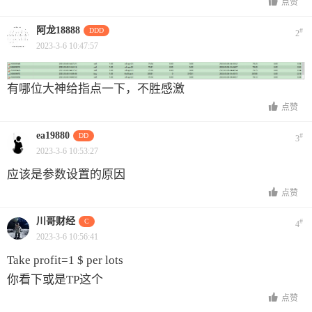
点赞
阿龙18888
DDD
#
2
2023-3-6 10:47:57
有哪位大神给指点一下，不胜感激
点赞
ea19880
DD
#
3
2023-3-6 10:53:27
应该是参数设置的原因
点赞
川哥财经
C
#
4
2023-3-6 10:56:41
Take profit=1 $ per lots
你看下或是TP这个
点赞