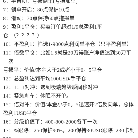
6：半自动：亏损倒车(亏损加单)
7：锁单开启：80点保护10点
8：滑动：70点保持60点拖损单
9：盈利1平仓：买卖订单超过1/9总盈利1平
仓 （？？？？）
10：平盈利1：筛选1-9000点利润单平仓（只平盈利单）
11：倍数平仓：比如1.5就是20刀得账户净值达到30刀平
一次
亏损平：价值/本金大于2或者小于0。5平仓
12：总盈利达到平均100USD/手平仓
13：1：1对冲：遇到极端趋势瞬间秒对冲
14：紧急刹车：休眠不开单。
15：倍对冲：价值/本金小于0。5迅速开2倍反向单，总体
盈利1USD平仓
16：分级价值平：400-800-2000各平一次
17：%跟踪：250保护90%，200保持30USD跟踪=230卡到