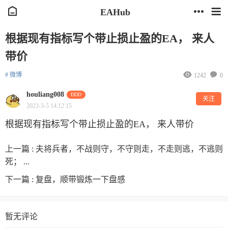
EAHub
根据现有指标写个带止损止盈的EA， 来人
带价
# 微博
1242
0
houliang008
DDD
关注
2023-3-5 14:12:15
根据现有指标写个带止损止盈的EA， 来人带价
上一篇 :
夫将兵者，不战则守，不守则走，不走则逃，不逃则
死； ...
下一篇 :
复盘，顺带锻炼一下盘感
暂无评论