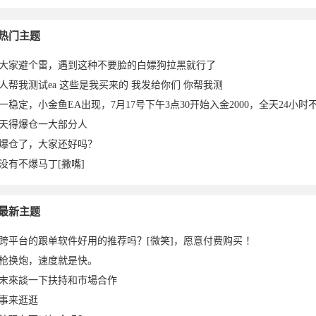
热门主题
大家避个雷，遇到这种不要脸的白嫖狗拉黑就行了
人帮我测试ea 这些是我买来的 我发给你们 你帮我测
一稳定，小金鱼EA出现，7月17号下午3点30开始入金2000，全天24小时不
天得爆仓一大部分人
爆仓了，大家还好吗？
没有不爆马丁[撇嘴]
2025-
于2025-
2025-03-
2025-02-
2025-01-
2025-01-
g于2024-
于2024-
2
最新主题
跨平台的跟单软件好用的推荐吗？[微笑]，愿意付费购买 ！
枪换炮，速度就是快。
末來談一下扶持和市場合作
事来逛逛