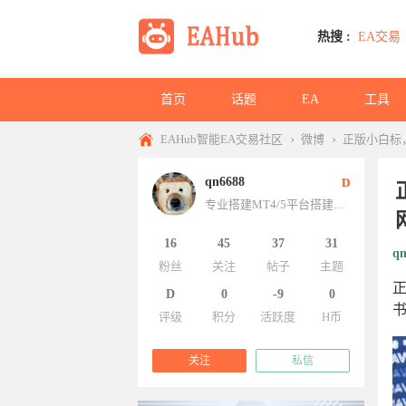
热搜 :
EA交易
首页
话题
EA
工具
›
›
EAHub智能EA交易社区
微博
正版小白标，
qn6688
D
专业搭建MT4/5平台搭建，交易所搭建，官网定制开发，飞机qn6688
16
45
37
31
qn
粉丝
关注
帖子
主题
正
D
0
-9
0
书
评级
积分
活跃度
H币
关注
私信