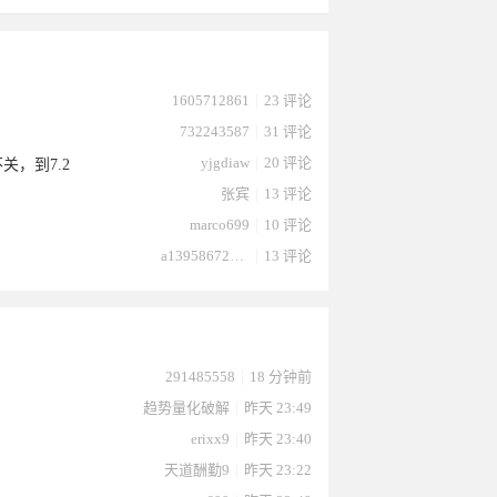
1605712861
|
23 评论
732243587
|
31 评论
yjgdiaw
|
20 评论
关，到7.2
张宾
|
13 评论
marco699
|
10 评论
a13958672232
|
13 评论
024-03-
于2023-
于2023-
291485558
|
18 分钟前
趋势量化破解
|
昨天 23:49
erixx9
|
昨天 23:40
天道酬勤9
|
昨天 23:22