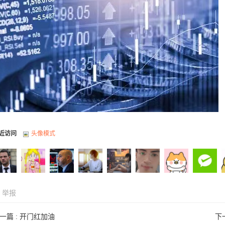
近访问
头像模式
举报
一篇 :
开门红加油
下
d12345
Xaidnala
交易宝于
老梆子于
ts666于
噜啦啦于
siriusalon
liuyi111
j