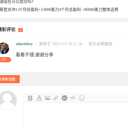
油现在可以加仓吗？
莱登对冲1.0 ​ ​7月份盈利+13000美刀 ​4个月总盈利 +86000美刀 ​整体这两
精彩评论
1
-19
05-09
29
15
29
11
12-25
08-09
2
solarisboy
|
发表于 2023-3-6 10:21:30
|
显示全部楼层
看着不错,谢谢分享
DD