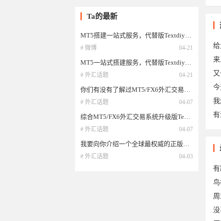
Ta的最新
MT5搭建一站式服务，代替版Textdiy（简称TT）、ST5全新外汇交易系统搭建，系统行
给
# 微博
04-21
来
MT5一站式搭建服务，代替版Textdiy（简称TT）、ST5全新外汇交易系统搭建
又
# 外汇话题
04-21
今
你们有没有了解过MT5/FX6外汇交易系统？今天我给大家介绍的是它的升级版—Textdiy！
我
# 外汇话题
04-07
有
综合MT5/FX6外汇交易系统升级版Textdiy，相比较之下Textdiy有什么特点与优势呢？
# 外汇话题
04-07
我要向你介绍一个全球最权威的正版外汇交易软件——Textdiy！一站式搭建
6于
# 外汇话题
04-03
有
鸟
周
没