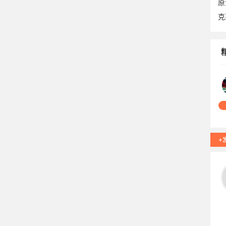
原
克
06