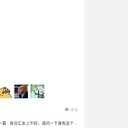
评论
一篇 :
各位汇友上午好，请问一下谁有这个EA的详细教程，为什么开仓后总 ...
lg1901于
solarisboy
木头8500