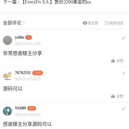
下一篇 :
【ForexFiv EA 】售价2200美金的ea
全部评论
5
看全部
倒序浏览
yulin
D
#
2
2023-3-5 07:12:07
非常感谢楼主分享
点赞
76762511
DDD
#
3
2023-3-5 07:43:15
源码可以
点赞
N1689
DD
#
4
2023-3-6 13:03:05
感谢楼主分享源码可以