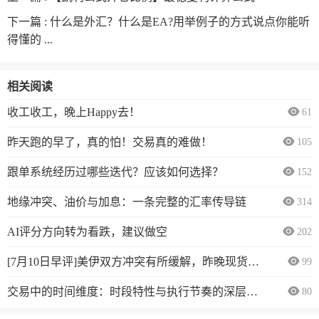
下一篇 :
什么是外汇？什么是EA?用举例子的方式说点你能听
得懂的 ...
相关阅读
收工收工，晚上Happy去！
61
昨天跑的早了，真的怕！交易真的难做！
105
跟单系统经历过哪些迭代？应该如何选择？
152
地缘冲突、油价与加息：一条完整的汇率传导链
314
AI评分方向转为看跌，建议做空
202
[7月10日早评]美伊双方冲突有所缓解，昨晚现货黄金震荡上行
99
交易中的时间维度：时段特性与执行节奏的深层逻辑
80