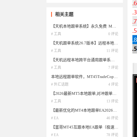
相关主题
【天机本地跟单系统】永久免费 MT4 跟MT5 分批平仓 正反向跟单 浮亏跟单，倍数，固定，多空都支持
# 工具
0 评论
【天机跟单系统26.7版本】远程本地跨平台通用
# 工具
11 评论
【天机远程本地跨平台通用跟单系统】支持 跨平台 远程 本地 mt4mt5 多账户同步管理 分批平仓
# 工具
7 评论
本地远程跟单软件，MT45TradeCopyMT4/5一拖N本地/远程跟单系统，不占用EA，使用服务和脚本
# 外汇话题
4 评论
【2026最新MT5本地跟单,对冲跟单】毫秒级,最新技术研发,支撑部分减仓，支持双向平仓，,对冲跟单
# 工具
13 评论
【最新优化的MT4本地跟单EA2026版源码】MT4 本地跟单 EA2026 版优化说明：延迟、风控、兼容性全升级
# EA
46 评论
【富哥MT45互跟本地EA跟单（极速防漏单）】2026年新版AI优化本地跟单系统MT4/MT5互跟
# EA
78 评论