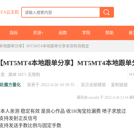
EA云主机
指标
资源+
函数
学院
帮助
悬
4本地跟单分享】MT5MT4本地跟单分享亲测有效稳定
【MT5MT4本地跟单分享】MT5MT4本地跟
分类
:
跟单
MT5
无限制
M
赴魔方量化
|
发表于 2022-4-26 10:39:35
|
显示全部楼层
|
复制链接
最后由 myxdsl 于 2022-4-26 12:14 
本人亲测 稳定有效 是良心作品 收1H淘宝捡漏费 喷子求放过
.支持发射正反信号
.支持发送手数比例与固定手数