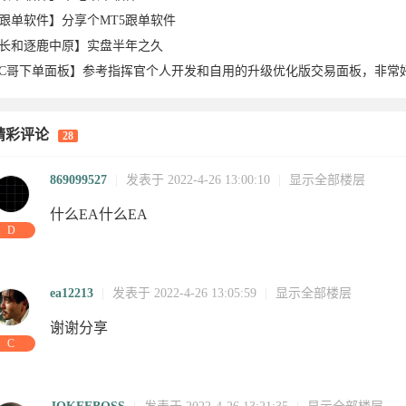
跟单软件】分享个MT5跟单软件
长和逐鹿中原】实盘半年之久
C哥下单面板】参考指挥官个人开发和自用的升级优化版交易面板，非常
-09
06-06
2026-06-
02
05-27
05-21
04-15
03-25
0
精彩评论
28
26-01-
23
23
2026-01-
2026-01-
20
01-19
09
1
869099527
|
发表于 2022-4-26 13:00:10
|
显示全部楼层
什么EA什么EA
D
ea12213
|
发表于 2022-4-26 13:05:59
|
显示全部楼层
谢谢分享
C
:39:33
22:14:12
04
17:23:32
10:11:45
02:59:59
10:26:59
05:27:11
0