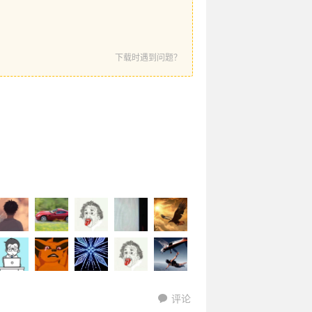
下载时遇到问题？
评论
ssssl于
bingebing
shivam08
17507490
wangziyin