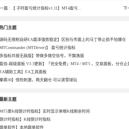
一篇 :
【 子时盈亏统计指标v1.11】MT4盈亏统计工具
下
friendq
bird300于
Hahqs于
a5970690
goldwellf
delin于
kangwei
阿朋于
l
热门主题
源码无限制自研EA震泽强势稳定】区别与市面上的马丁带止损不怕爆仓
MTCommander (MTDriver)】 盈亏统计指标
多指标共振无敌版】带做多做空信号，不飘逸版
EA辅助工具】EA工具面板
秦鼎30】惊险刺激，两天翻仓 可以滚雪球玩
2026-
于2026-
en于
2026-06-
于2026-
1于2026-
于2026-
G于2026-
2
n于
2026-01-
2026-01-
67于
ores于
2026-01-
于2026-
2026-01-
于
最新主题
MT5里K线倒计时指标】实时显示单根K线剩余时间
倒计时指标】K线倒计时指标
跟单软件】本地跟单软件