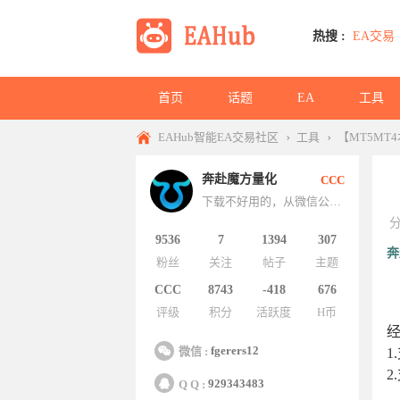
热搜 :
EA交易
首页
话题
EA
工具
›
›
EAHub智能EA交易社区
工具
【MT5MT
奔赴魔方量化
CCC
下载不好用的，从微信公众号下载最新的！
非公益EA指标，最近发布的策略感兴趣的加微信和QQ，技术上的事情
9536
7
1394
307
奔
粉丝
关注
帖子
主题
CCC
8743
-418
676
评级
积分
活跃度
H币
经
fgerers12
微信 :
1
2
929343483
Q Q :