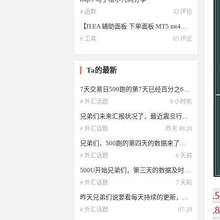
# 函数
33 评论
【Π.EA 辅助面板 下单面板 MT5 mt4】Π.EA 辅助面板 追踪止损 等间距下挂单 一键套利 一键清仓 MT5 mt4
# 工具
65 评论
Ta的最新
7天交易日500跑的第7天已经百分之60了，基本每天和兄弟们汇报下。
# 外汇话题
9 小时前
兄弟们未来汇报状况了，最近震旦行情，我也在震旦第7天了。
# 外汇话题
昨天 09:28
兄弟们，500跑的第四天的数据来了，可观摩可试用
# 外汇话题
6 天前
500U开始兄弟们，第三天的数据及时和大家同步哈，有想要试用的来找我哈，小资金就可以。
# 外汇话题
7 天前
昨天兄弟们说要看每天持续的更新，今天的数据来了第二天。也有早的观摩看正文。
# 外汇话题
07-29