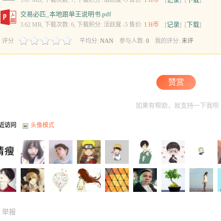
3.67 MB, 下载次数: 7, 下载积分: 活跃度 -5 售价:
1 H币
[
] [
]
交易必匹_本地跟单王说明书.pdf
记录
下载
3.62 MB, 下载次数: 6, 下载积分: 活跃度 -5 售价:
1 H币
[
] [
]
评分
平均分:
NAN
参与人数:
0
我的评分:
未评
赞赏
如果有帮助，就支持一下我呗
近访问
头像模式
举报
573254
wf_10131
zhengjiew
kiahor于
jyxn999
12051644
derunkiji
BAYBER
l