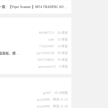
一篇 :
【Viper Scanner 】MT4 TRADING SOFTWARE交易工具
p88088
xu272413
Almighty
eortega于
ksywjf于
841997271
|
26 评论
cade
|
13 评论
732243587
|
14 评论
jay13205130
|
18 评论
【盈信-超级面板 V3.3更新】「完全免费」MT4 / MT5 ，交易面板，分仓止盈面板，模拟计算面板，交易神器！
1915744033
|
19 评论
qinyaojie123
|
9 评论
026-03-
o于2026-
24于
996于
g于2026-
2025-
29于
xp于
2025-12-
2025-12-
gs567
|
10 小时前
aywj2006
|
昨天 21:23
aywj2006
|
昨天 21:18