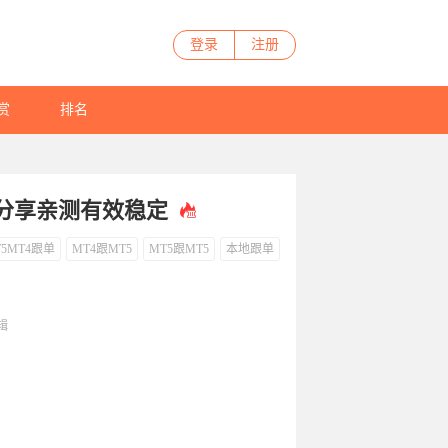
登录
注册
赏
排名
单分享亲测有效稳定
T5MT4跟单
MT4跟MT5
MT5跟MT5
本地跟单
编辑