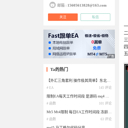
邮箱 :
15605613828@163.com
关注
私信
一
二
三
四
五
Ta的热门
【外汇三角套利 操作极其简单】东北路爆仓了 我写个一单一结的三角套利 操作极其简单
# EA
145 评论
限制EA每天工作时间段 是源码 mq4 mq5 可以通用
# 函数
101 评论
Mt5 Mt4限制 每日EA工作时间段 冻龄男孩
# 函数
63 评论
mql5 马丁格尔代码分享