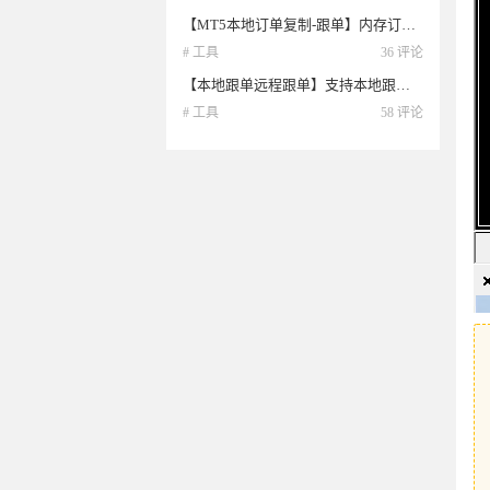
【MT5本地订单复制-跟单】内存订单同步 低延迟
# 工具
36 评论
【本地跟单远程跟单】支持本地跟单 远程跟单 MT4跟MT5 MT5跟MT4 跨平台跟单 本系统全程免费使用
# 工具
58 评论