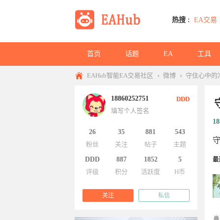
热搜 :
EA交易
首页
话题
EA
工具
›
›
EAHub智能EA交易社区
微博
守住心中的
18860252751
DDD
填写个人签名
18
26
35
881
543
粉丝
关注
帖子
主题
DDD
887
1852
5
最
评级
积分
活跃度
H币
关注
私信