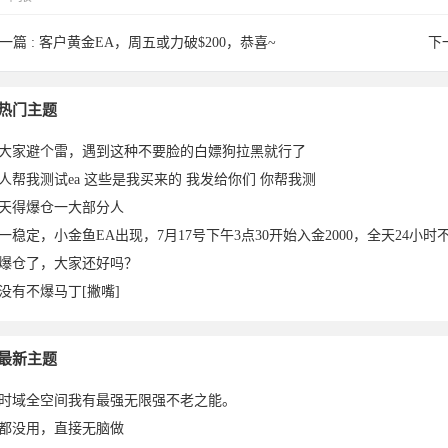
一篇 :
客户黄金EA，周五或力破$200，恭喜~
下
头8500
18860252
bg4abm于
erixx9于
ea12213
liguangxin
紫竹青荷
热门主题
大家避个雷，遇到这种不要脸的白嫖狗拉黑就行了
人帮我测试ea 这些是我买来的 我发给你们 你帮我测
天得爆仓一大部分人
一稳定，小金鱼EA出现，7月17号下午3点30开始入金2000，全天24小时不
爆仓了，大家还好吗？
没有不爆马丁[撇嘴]
022-
751于
2022-04-
2022-04-
于2022-
g2007于
于2022-
最新主题
时域全空间我有最强无限强不老之能。
都没用，直接无脑做