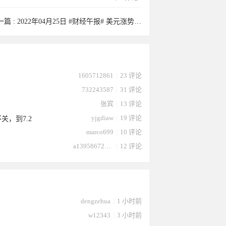
一篇 :
2022年04月25日 #财经午报# 美元涨势如虹，俄乌“展开对话”， ...
1605712861
|
23 评论
732243587
|
31 评论
张宾
|
13 评论
yjgdiaw
|
19 评论
关，到7.2
marco699
|
10 评论
a13958672232
|
12 评论
dengzehua
|
1 小时前
w12343
|
3 小时前