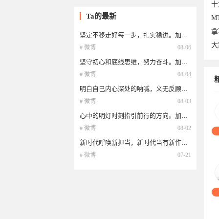
十
Ta的最新
M
拿
坚定不移走好每一步，扎实稳进。加油。[呲牙]
大
# 微博
08-06
坚守初心和底线思维，努力奋斗。加油。[呲牙]
# 微博
08-04
明白自己内心深处的呐喊，义无反顾的执行下去。加油。[呲牙]
# 微博
08-03
05
心中的明灯时刻指引前行的方向。加油。[呲牙]
# 微博
08-02
新时代呼唤新担当，新时代当有新作为。加油。[呲牙]
# 微博
07-21