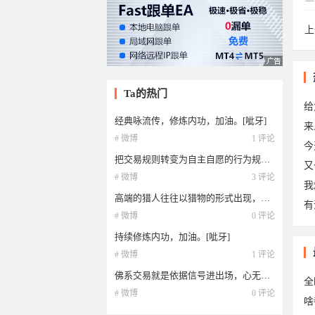
上
木
Ta的热门
给
经典咏流传，修炼内功，加油。[呲牙]
来
# 微博
1 评论
今
把交易规则转变为自主自愿的行为规范。加油。[呲牙]
又
# 微博
3 评论
我
高端的猎人往往以猎物的形式出现，快准狠，加油。[呲牙]
有
# 微博
0 评论
持续修炼内功，加油。[呲牙]
于2
# 微博
1 评论
佛系交易就是依据信号进出场，心无杂念，悟透心中的禅。加油。[呲牙]
全
# 微博
0 评论
啥