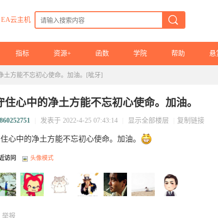
EA云主机
指标
资源+
函数
学院
帮助
悬
净土方能不忘初心使命。加油。[呲牙]
守住心中的净土方能不忘初心使命。加油。
860252751
|
发表于 2022-4-25 07:43:14
|
显示全部楼层
|
复制链接
守住心中的净土方能不忘初心使命。加油。
近访问
头像模式
举报