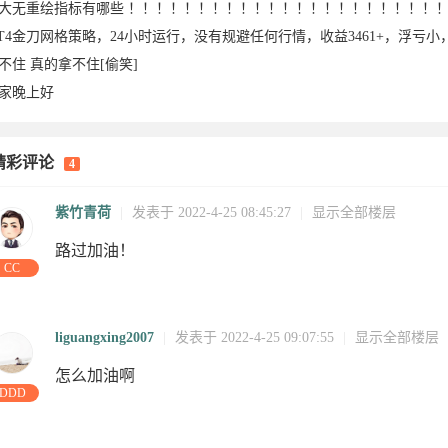
大无重绘指标有哪些 ！！！！！！！！！！！！！！！！！！！！！！
T4金刀网格策略，24小时运行，没有规避任何行情，收益3461+，浮亏小
不住 真的拿不住[偷笑]
家晚上好
精彩评论
4
-05
2022-04-
25
25
04-25
2022-04-
04-25
紫竹青荷
|
发表于 2022-4-25 08:45:27
|
显示全部楼层
路过加油！
CC
liguangxing2007
|
发表于 2022-4-25 09:07:55
|
显示全部楼层
怎么加油啊
DDD