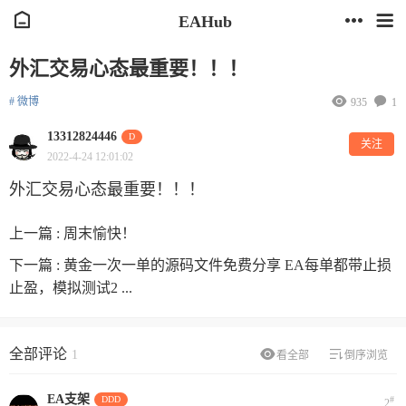
EAHub
外汇交易心态最重要！！！
# 微博
935
1
13312824446
D
关注
2022-4-24 12:01:02
外汇交易心态最重要！！！
上一篇 :
周末愉快！
下一篇 :
黄金一次一单的源码文件免费分享 EA每单都带止损
止盈，模拟测试2 ...
全部评论
1
看全部
倒序浏览
EA支架
DDD
#
2