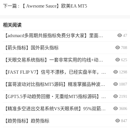
下一篇 :
【 Awesome Sauce】欧美EA MT5
相关阅读
【adxmacd多周期共振指标免费分享大家】里面有5种指标可以开启共振来识别趋势行情
47
【箭头指标】国外箭头指标
708
【天眼交易系统指标】一套非常实用的均线+动量指标
625
【FAST FLIP V7】信号不漂移，已经实盘半年，自研指标
1298
【富哥波动对比指标MT5源码】精准掌握品种波动特征，赋能高效交易决策
1007
【GPT5.5手动趋势回撤・无重绘MT5指标源码】CODEX太厉害了，帮我写了个指标，我一看还非常OK
2191
【精准多空进出交易系统VS天眼系统】95%双箭定势：无未来、无重绘、无飘逸？
3606
【趋势指标】趋势指标
847