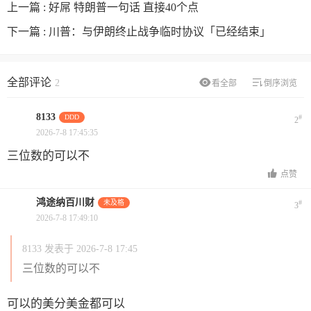
上一篇 :
好屌 特朗普一句话 直接40个点
下一篇 :
川普：与伊朗终止战争临时协议「已经结束」
全部评论
2
看全部
倒序浏览
8133
DDD
#
2
2026-7-8 17:45:35
三位数的可以不
点赞
鸿途纳百川财
未及格
#
3
2026-7-8 17:49:10
8133 发表于 2026-7-8 17:45
三位数的可以不
可以的美分美金都可以