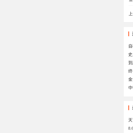
上
my
自
到
终
金
中
20
天
8