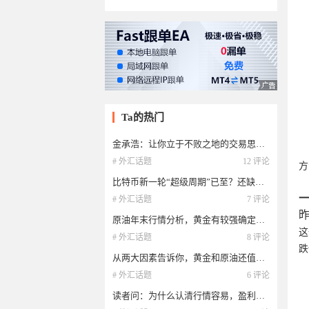
Ta的热门
金承浩：让你立于不败之地的交易思维！
有
# 外汇话题
12 评论
方
比特币新一轮“超级周期”已至？还缺少一个关键因素
# 外汇话题
7 评论
原油年末行情分析，黄金有较强确定性！
这
# 外汇话题
8 评论
跌
从两大因素告诉你，黄金和原油还值得购买吗？
# 外汇话题
6 评论
读者问：为什么认清行情容易，盈利却很难？