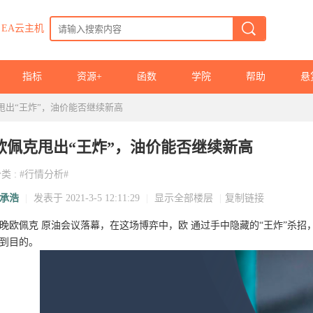
EA云主机
指标
资源+
函数
学院
帮助
悬
甩出“王炸”，油价能否继续新高
欧佩克甩出“王炸”，油价能否继续新高
分类
:
#行情分析#
承浩
|
发表于 2021-3-5 12:11:29
|
显示全部楼层
|
复制链接
晚欧佩克 原油会议落幕，在这场博弈中，欧 通过手中隐藏的“王炸”杀
到目的。