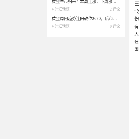
黄金牛市归来？本周连涨，下周涨势能否延续？下周走势分析
# 外汇话题
2 评论
“
份
黄金周内趋势连阳破位2670，后市还有新高吗？日内走势分析
有
# 外汇话题
0 评论
大
在
国