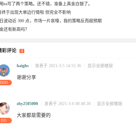
用ea写了两个策略。还不错，准备上真金白银了。
月终于出现大单边行情啦 但完全不影响
日波动近 300 点，市场一片哀嚎，我的策略反而超预期
金还有新高吗？
精彩评论
3
03-06
2021-03-
05
2021-03-
03-05
05
haighs
|
发表于 2021-3-5 14:55:36
|
显示全部楼层
谢谢分享
DDD
zhy2505000
|
发表于 2021-3-6 08:48:28
|
显示全部楼层
大家都是需要的
DD