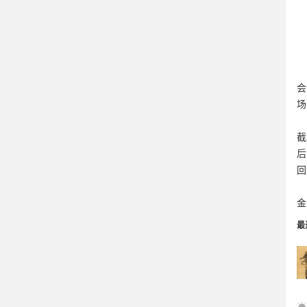
会
场
截
后
回
金
最