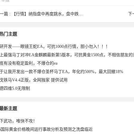
一篇 :
【行情】纳指盘中再度跳水，盘中跌幅扩大至1%。 ...
下
stre于
thekof32
zhy25050
haighs于
JOKEEB
木头8500
金承浩于
热门主题
研开发——眼镜王蛇EA，可抗1000点行情，胆小勿入！！！
底有没有稳定盈利，不爆仓的ea
于让我开发出一款不爆仓圣杯马丁EA，年化约500%，最大回撤18%
戈铁马V4.4正版，全网独家 提供试用
德四维5.0无限制
21-03-
于2021-
00于
2021-03-
OSS于
于2021-
2021-03-
最新主题
下武功，唯快不攻！
.6国际黄金价格晚间运行事故分析及预测之洗盘临近