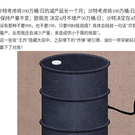
三
沙特考虑将100万桶/日的减产延长一个月；沙特考虑将100万桶/
保持产量不变；欧佩克 决定4月不增产50万桶/日；沙特决定在4
没有那种不要998，也不要198，只要9块8既视感？具体总结就一句话
量产，反而我还会减少产量，来造成供小于需的局面”。
这一张张“王炸”隐藏大招中，之前埋下的“炸弹”被引爆，油价一举突破前高
赢下了对局！