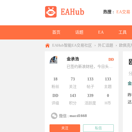
热搜 :
EA交易
首页
话题
EA
工具
›
›
EAHub智能EA交易社区
外汇话题
欧佩克
金承浩
DD
已签约新浪财经，今日头条财经优秀作家，微新：Macd1668，原创内容严禁搬运！
18
73
133
133
金
粉丝
关注
帖子
主题
昨
DD
143
339
0
达
评级
积分
活跃度
H币
macd1668
微信 :
关注
私信