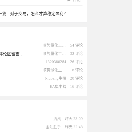
一篇 :
对于交易，怎么才算稳定盈利？
顺势量化工作室
|
54 评论
顺势量化工作室
|
32 评论
史上最强马丁对冲EA金麒麟最新第5版本，可抗黄金1500点，不相信朋友的评论区留言解答，韭菜的自我感悟
1320380284
|
26 评论
顺势量化工作室
|
18 评论
Niubang牛榜
|
20 评论
EA集中营
|
16 评论
清風
|
昨天 23:09
金油胜手
|
昨天 22:48