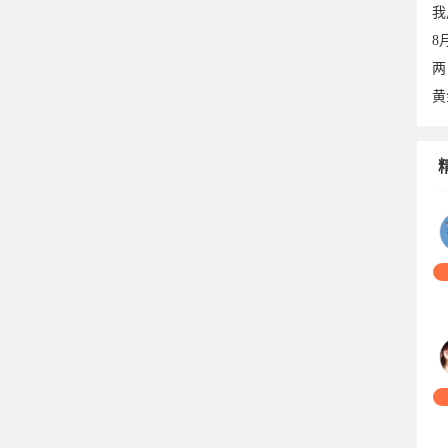
我
8
两
黄
06