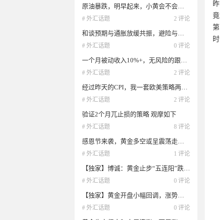
昨
原油暴跌，明早起来，小黄会不会到4500
竟
# 外汇话题
2 评论
第
和谈预期与通胀放缓共振，避险与风险资产齐飞，油价承压
时
# 外汇话题
0 评论
一个月被动收入10%+，无风险的跟单策略
# 外汇话题
2 评论
经过昨天的CPI，我一套欧美策略两套黄金策略，依然稳定健康发展，最高收益可以单月翻仓
# 外汇话题
2 评论
验证2个月兀止损的策略 观摩如下
# 外汇话题
8 评论
感恩节来袭，黄金多空或呈震荡走势，日内走势分析
# 外汇话题
1 评论
【独家】博诚：黄金止步“五连阳”跌势重启？能否有延续呢？日内走势分析
# 外汇话题
0 评论
【独家】黄金开盘小幅回调，涨势被压制了？日内走势分析
# 外汇话题
0 评论