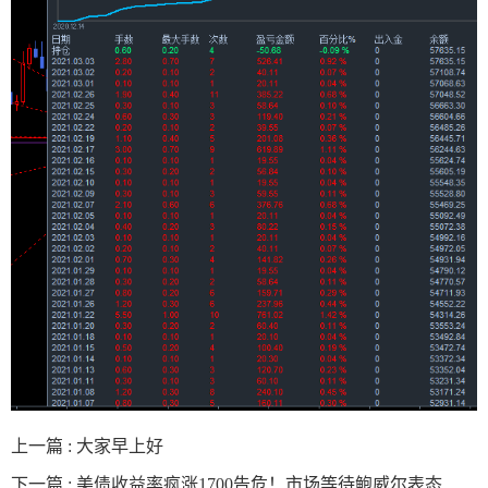
上一篇 :
大家早上好
下一篇 :
美债收益率疯涨1700告危！市场等待鲍威尔表态 ...