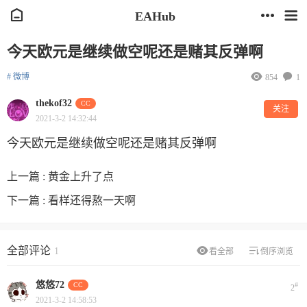
EAHub
今天欧元是继续做空呢还是赌其反弹啊
# 微博
854
1
thekof32
CC
关注
2021-3-2 14:32:44
今天欧元是继续做空呢还是赌其反弹啊
上一篇 :
黄金上升了点
下一篇 :
看样还得熬一天啊
全部评论
1
看全部
倒序浏览
悠悠72
CC
#
2
2021-3-2 14:58:53