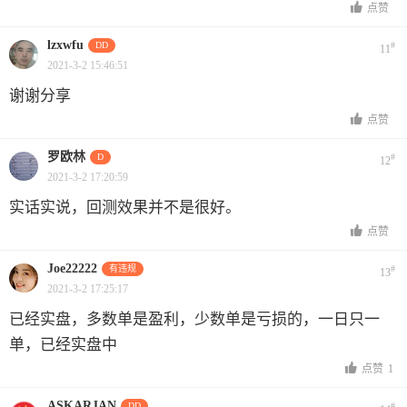
点赞
lzxwfu
DD
#
11
2021-3-2 15:46:51
谢谢分享
点赞
罗欧林
D
#
12
2021-3-2 17:20:59
实话实说，回测效果并不是很好。
点赞
Joe22222
有违规
#
13
2021-3-2 17:25:17
已经实盘，多数单是盈利，少数单是亏损的，一日只一
单，已经实盘中
点赞
1
ASKARJAN
DD
#