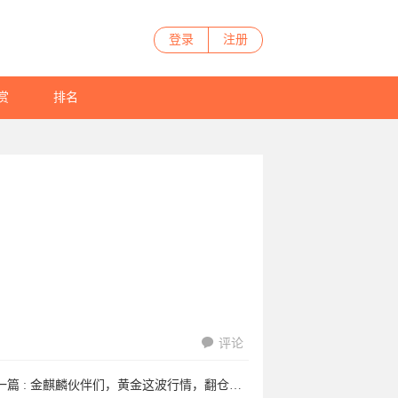
登录
注册
赏
排名
评论
一篇 :
金麒麟伙伴们，黄金这波行情，翻仓没有？