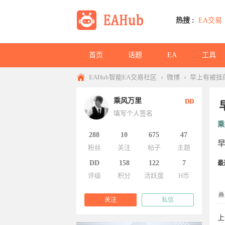
热搜 :
EA交易
首页
话题
EA
工具
›
›
EAHub智能EA交易社区
微博
早上有被挂
乘风万里
DD
填写个人签名
乘
288
10
675
47
粉丝
关注
帖子
主题
DD
158
122
7
最
评级
积分
活跃度
H币
关注
私信
上