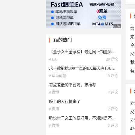
给
来
Ta的热门
今
【量子女王全家桶】最近网上销量第一的EA
又
# EA
20 评论
我
求一款能抗300个点的EA,每天有10U就行
有
# 帮助问答
19 评论
有点差低的平台吗，求推荐
# 微博
4 评论
晚上的大行情来了
立
# 微博
2 评论
又
听说量子女王的很好用，不知道是不是真的
立
# 微博
2 评论
4