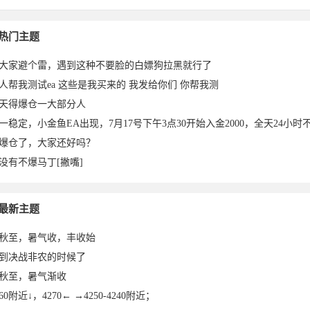
热门主题
大家避个雷，遇到这种不要脸的白嫖狗拉黑就行了
人帮我测试ea 这些是我买来的 我发给你们 你帮我测
天得爆仓一大部分人
一稳定，小金鱼EA出现，7月17号下午3点30开始入金2000，全天24小时不
爆仓了，大家还好吗？
没有不爆马丁[撇嘴]
最新主题
秋至，暑气收，丰收始
到决战非农的时候了
秋至，暑气渐收
260附近↓，4270← →4250-4240附近；