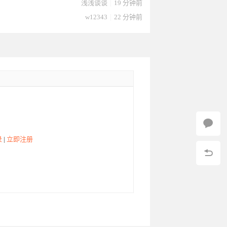
浅浅谈谈
|
19 分钟前
w12343
|
22 分钟前
录
|
立即注册