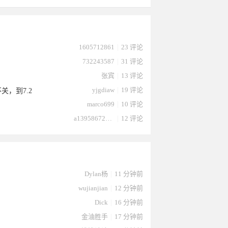
1605712861
|
23 评论
732243587
|
31 评论
张宾
|
13 评论
yjgdiaw
|
19 评论
关，到7.2
marco699
|
10 评论
a13958672232
|
12 评论
Dylan杨
|
11 分钟前
wujianjian
|
12 分钟前
Dick
|
16 分钟前
金油胜手
|
17 分钟前