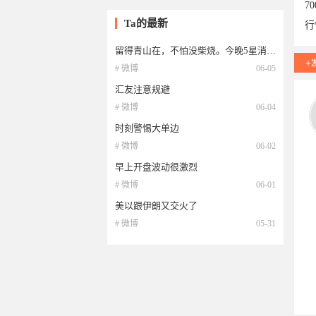
7
Ta的最新
行
留得青山在，不怕没柴烧。今晚5星消息大非农提前规避
# 微博
06-05
汇友注意规避
# 微博
06-04
时刻警惕大单边
# 微博
06-02
早上开盘波动很激烈
# 微博
06-01
美以跟伊朗又交火了
# 微博
05-31