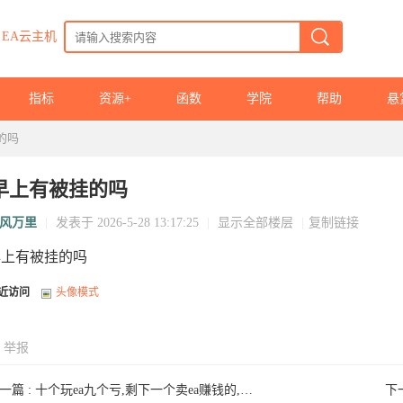
EA云主机
指标
资源+
函数
学院
帮助
悬
的吗
早上有被挂的吗
风万里
|
发表于 2026-5-28 13:17:25
|
显示全部楼层
|
复制链接
早上有被挂的吗
近访问
头像模式
举报
一篇 :
十个玩ea九个亏,剩下一个卖ea赚钱的,哈哈
下