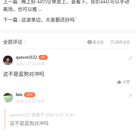
上一篇 :
晚上好 4455空单坐上，查看下，现价4441可以手动
离场，也可以推 ...
下一篇 :
这波单边，大家都还好吗`
全部评论
3
看全部
倒序浏览
qazwsx1122
DD
#
2
2026-5-27 22:45:06
这不是蓝狗对冲吗
点赞
luiz
DDD
#
3
2026-5-27 22:51:07
qazwsx1122 发表于 2026-5-27 22:45
这不是蓝狗对冲吗