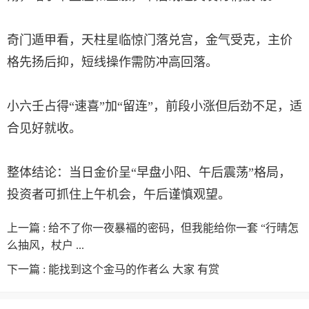
奇门遁甲看，天柱星临惊门落兑宫，金气受克，主价
格先扬后抑，短线操作需防冲高回落。
小六壬占得“速喜”加“留连”，前段小涨但后劲不足，适
合见好就收。
整体结论：当日金价呈“早盘小阳、午后震荡”格局，
投资者可抓住上午机会，午后谨慎观望。
上一篇 :
给不了你一夜暴褔的密码，但我能给你一套 “行晴怎
么抽风，杖户 ...
下一篇 :
能找到这个金马的作者么 大家 有赏