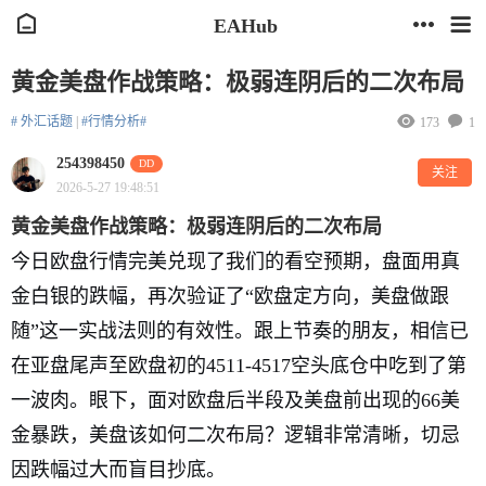
EAHub
黄金美盘作战策略：极弱连阴后的二次布局
# 外汇话题
|
#行情分析#
173
1
254398450
DD
关注
2026-5-27 19:48:51
黄金美盘作战策略：极弱连阴后的二次布局
今日欧盘行情完美兑现了我们的看空预期，盘面用真
金白银的跌幅，再次验证了“欧盘定方向，美盘做跟
随”这一实战法则的有效性。跟上节奏的朋友，相信已
在亚盘尾声至欧盘初的4511-4517空头底仓中吃到了第
一波肉。眼下，面对欧盘后半段及美盘前出现的66美
金暴跌，美盘该如何二次布局？逻辑非常清晰，切忌
因跌幅过大而盲目抄底。