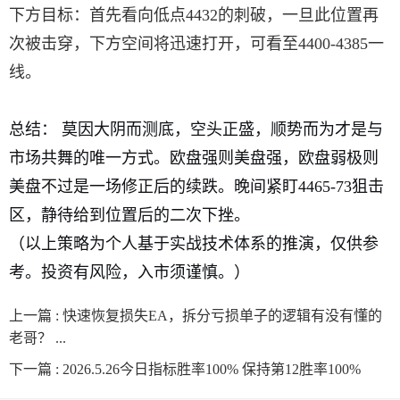
下方目标：首先看向低点4432的刺破，一旦此位置再
次被击穿，下方空间将迅速打开，可看至4400-4385一
线。
总结： 莫因大阴而测底，空头正盛，顺势而为才是与
市场共舞的唯一方式。欧盘强则美盘强，欧盘弱极则
美盘不过是一场修正后的续跌。晚间紧盯4465-73狙击
区，静待给到位置后的二次下挫。
（以上策略为个人基于实战技术体系的推演，仅供参
考。投资有风险，入市须谨慎。）
上一篇 :
快速恢复损失EA，拆分亏损单子的逻辑有没有懂的
老哥？ ...
下一篇 :
2026.5.26今日指标胜率100% 保持第12胜率100%