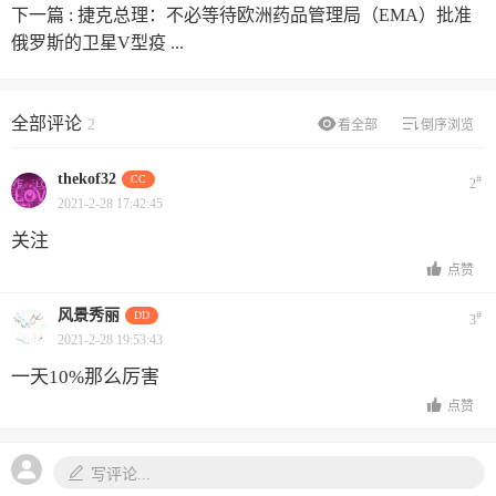
下一篇 :
捷克总理：不必等待欧洲药品管理局（EMA）批准
俄罗斯的卫星V型疫 ...
全部评论
2
看全部
倒序浏览
thekof32
CC
#
2
2021-2-28 17:42:45
关注
点赞
风景秀丽
DD
#
3
2021-2-28 19:53:43
一天10%那么厉害
点赞
写评论...