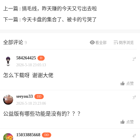
上一篇 :
搞毛线，昨天赚的今天又亏出去啦
下一篇 :
今天卡盘的集合了、被卡的亏哭了
全部评论
9
看全部
倒序浏览
584264425
D
#
2
2026-5-18 23:05:13
怎么下载呀 谢谢大佬
点赞
seeyou33
DD
#
3
2026-5-18 23:23:06
公益版有哪些功能是没有的？？？
点赞
15033885668
DD
#
4