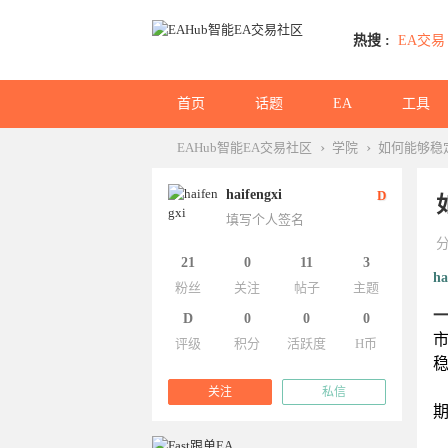
热搜 :
EA交易
首页
话题
EA
工具
›
›
EAHub智能EA交易社区
学院
如何能够稳
haifengxi
D
填写个人签名
21
0
11
3
ha
粉丝
关注
帖子
主题
D
0
0
0
评级
积分
活跃度
H币
稳
关注
私信