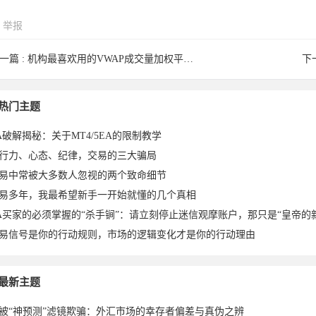
举报
ndong1
ewong060
秋叶随风
kuang126
jessy_zha
mitttt于
zsb68189
c_tianle于
j
一篇 :
机构最喜欢用的VWAP成交量加权平均价指标MT4/MT5版 ...
下
ran1001
pd542于
14359183
Meng999
lipo于
过去了于
suuperyon
djjwaa于
m
热门主题
A破解揭秘：关于MT4/5EA的限制教学
行力、心态、纪律，交易的三大骗局
易中常被大多数人忽视的两个致命细节
易多年，我最希望新手一开始就懂的几个真相
A买家的必须掌握的“杀手锏”：请立刻停止迷信观摩账户，那只是“皇帝的
易信号是你的行动规则，市场的逻辑变化才是你的行动理由
6于
6于2026-
于2026-
于2026-
ng于
2026-07-
88于
2026-07-
026-
2026-06-
03于
于2026-
2026-06-
2026-06-
g于2026-
2026-06-
于
最新主题
被“神预测”滤镜欺骗：外汇市场的幸存者偏差与真伪之辨