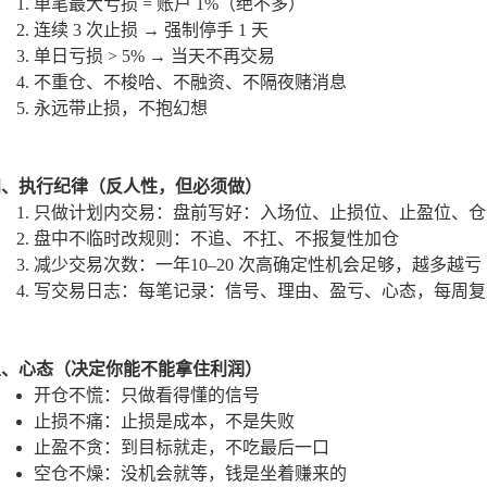
单笔最大亏损 = 账户 1%
（绝不多）
连续 3 次止损 → 强制停手 1 天
单日亏损 > 5% → 当天不再交易
不重仓、不梭哈、不融资、不隔夜赌消息
永远带止损，不抱幻想
四、执行纪律（反人性，但必须做）
只做计划内交易
：盘前写好：入场位、止损位、止盈位、仓
盘中不临时改规则
：不追、不扛、不报复性加仓
减少交易次数
：一年
10–20 次高确定性机会
足够，越多越亏
写交易日志
：每笔记录：信号、理由、盈亏、心态，每周复
五、心态（决定你能不能拿住利润）
开仓不慌
：只做看得懂的信号
止损不痛
：止损是成本，不是失败
止盈不贪
：到目标就走，不吃最后一口
空仓不燥
：没机会就等，钱是坐着赚来的