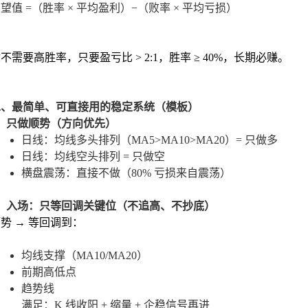
望值 =（胜率 × 平均盈利）−（败率 × 平均亏损）
你不需要高胜率，只要
盈亏比 > 2:1，胜率 ≥ 40%
，长期必赚。
二、最简单、可直接用的稳定系统（模板）
1）只做顺势（方向优先）
日线：
均线多头排列（MA5>MA10>MA20）= 只做多
日线：
均线空头排列 = 只做空
横盘震荡：
直接不做
（80% 亏损来自震荡）
2）入场：只等回调关键位（不追高、不抄底）
势 → 等回调到：
均线支撑（MA10/MA20）
前期高低点
趋势线
满足：
K 线收阳 + 缩量 + 企稳信号
再进