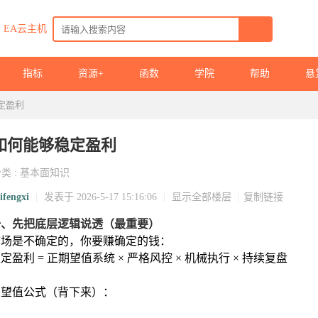
EA云主机
指标
资源+
函数
学院
帮助
悬
定盈利
如何能够稳定盈利
分类
:
基本面知识
ifengxi
|
发表于 2026-5-17 15:16:06
|
显示全部楼层
|
复制链接
一、先把底层逻辑说透（最重要）
市场是
不确定
的，你要赚
确定的钱
：
定盈利 =
正期望值系统 × 严格风控 × 机械执行 × 持续复盘
期望值公式（背下来）：