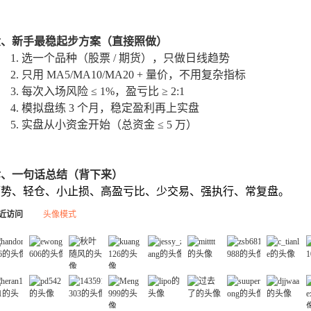
六、新手最稳起步方案（直接照做）
选一个品种（股票 / 期货），只做
日线趋势
只用
MA5/MA10/MA20 + 量价
，不用复杂指标
每次入场风险
≤ 1%
，盈亏比
≥ 2:1
模拟盘练
3 个月
，稳定盈利再上实盘
实盘从小资金开始（总资金
≤ 5 万
）
七、一句话总结（背下来）
顺势、轻仓、小止损、高盈亏比、少交易、强执行、常复盘。
近访问
头像模式