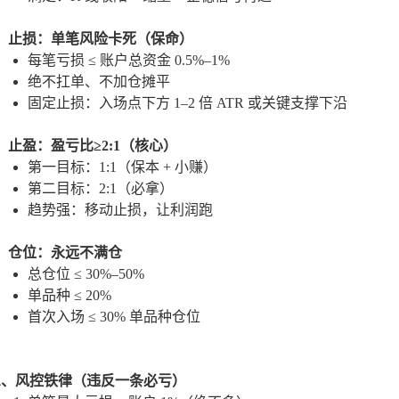
3）止损：单笔风险卡死（保命）
每笔亏损 ≤
账户总资金 0.5%–1%
绝不扛单、不加仓摊平
固定止损：入场点下方
1–2 倍 ATR
或关键支撑下沿
）止盈：盈亏比≥2:1（核心）
第一目标：
1:1
（保本 + 小赚）
第二目标：
2:1
（必拿）
趋势强：
移动止损
，让利润跑
5）仓位：永远不满仓
总仓位 ≤
30%–50%
单品种 ≤
20%
首次入场 ≤
30% 单品种仓位
三、风控铁律（违反一条必亏）