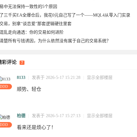
易中无法保持一致性的5个原因
了三千买EA全爆仓后，我花0元自己写了一个——MQL4从零入门实录
交易，别拿“谈恋爱”那套逻辑硬往里套
混乱走向通透：你的交易如何进阶
清楚所有亏钱诱因，为什么依然没有属于自己的交易系统？
26-07-
07-14
07-12
07-11
2026-07-
06
2026-07-
02
2
精彩评论
7
-20
18
2026-06-
06-16
15
15
06-14
14
0
8133
|
发表于 2026-5-17 15:21:28
|
显示全部楼层
DDD
顺势、轻仓
柏德
|
发表于 2026-5-17 15:27:13
|
显示全部楼层
DDD
看来还是烦心了！