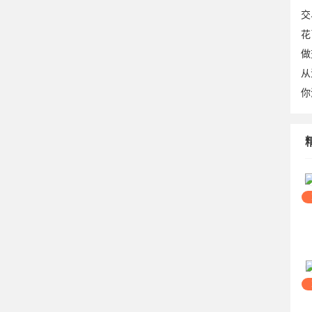
交
花
做
从
你
20
06