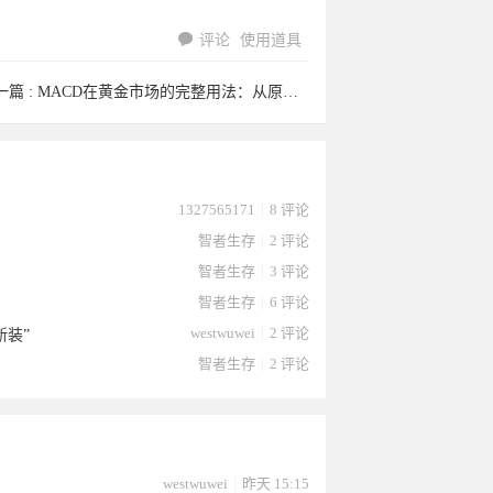
评论
使用道具
arod8401
30650033
daisanhon
himmer于
huohua56
一篇 :
MACD在黄金市场的完整用法：从原理到实战参数 ...
utenext
ouyy001
熙靖靓话
12941348
eiyjia于
1327565171
|
8 评论
智者生存
|
2 评论
智者生存
|
3 评论
智者生存
|
6 评论
westwuwei
|
2 评论
新装”
智者生存
|
2 评论
04于
1于2026-
g1990于
2026-06-
4864于
2026-
于2026-
于2026-
59于
2026-06-
westwuwei
|
昨天 15:15