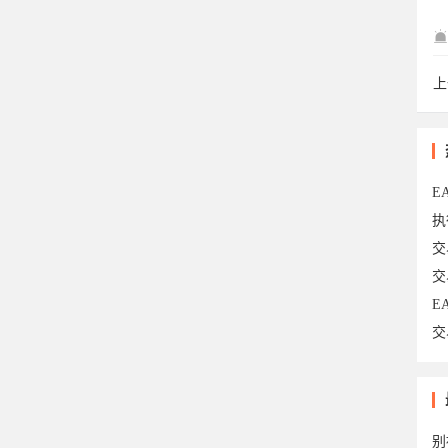
ha
上
he
E
执
交
交
E
交
8
于2
别