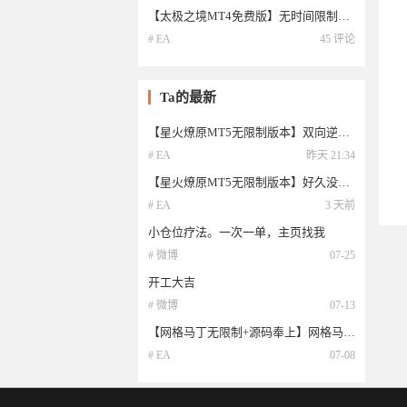
【太极之境MT4免费版】无时间限制版。
# EA
45 评论
Ta的最新
【星火燎原MT5无限制版本】双向逆势加仓，好久没来了，拿去玩，MT5无限制版本，实战性极强
# EA
昨天 21:34
【星火燎原MT5无限制版本】好久没来了，拿去玩，MT5无限制版本，实战性极强
# EA
3 天前
小仓位疗法。一次一单，主页找我
# 微博
07-25
开工大吉
# 微博
07-13
【网格马丁无限制+源码奉上】网格马丁源码
# EA
07-08