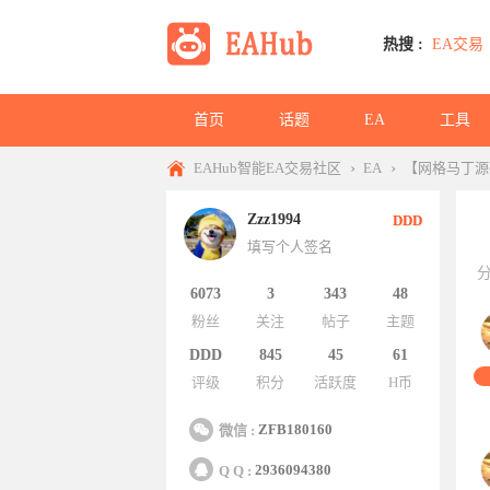
热搜 :
EA交易
首页
话题
EA
工具
›
›
EAHub智能EA交易社区
EA
【网格马丁源
Zzz1994
DDD
填写个人签名
6073
3
343
48
粉丝
关注
帖子
主题
DDD
845
45
61
评级
积分
活跃度
H币
ZFB180160
微信 :
2936094380
Q Q :