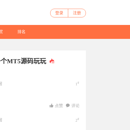
登录
注册
赏
排名
个MT5源码玩玩
#
层
1
点赞
评论
#
层
2