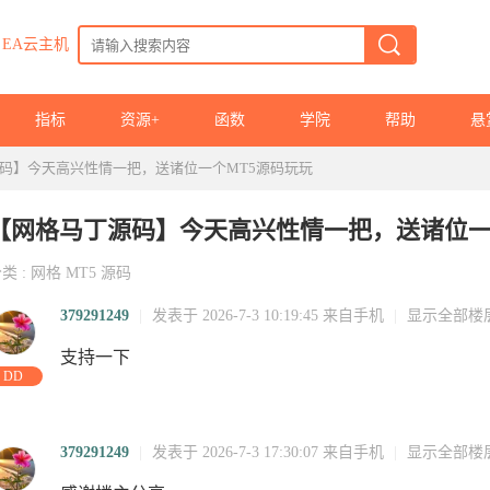
EA云主机
指标
资源+
函数
学院
帮助
悬
码】今天高兴性情一把，送诸位一个MT5源码玩玩
【网格马丁源码】今天高兴性情一把，送诸位一
分类
:
网格
MT5
源码
379291249
|
发表于 2026-7-3 10:19:45
来自手机
|
显示全部楼
支持一下
DD
379291249
|
发表于 2026-7-3 17:30:07
来自手机
|
显示全部楼