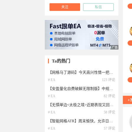
关注
私信
Ta的热门
【网格马丁源码】今天高兴性情一把，送诸位一个MT5源码玩玩
# EA
123 评论
【安盈量化自费破解无限制版】中规中矩，抗风险能力强
# EA
82 评论
【无惧单边<太极之境>近期表现又回归巅峰，再给各位补发一次】智能，多指标过滤，无惧单边
# EA
58 评论
【智能网格ATR】周末愉快，允许日化低，绝不允许爆仓，爆仓圣体哥们看过来，参数多变多种玩法，告别爆仓
# EA
57 评论